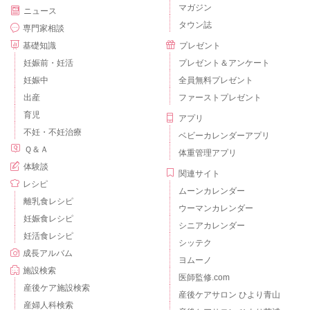
マガジン
ニュース
タウン誌
専門家相談
基礎知識
プレゼント
妊娠前・妊活
プレゼント＆アンケート
妊娠中
全員無料プレゼント
出産
ファーストプレゼント
育児
アプリ
不妊・不妊治療
ベビーカレンダーアプリ
Ｑ＆Ａ
体重管理アプリ
体験談
関連サイト
レシピ
ムーンカレンダー
離乳食レシピ
ウーマンカレンダー
妊娠食レシピ
シニアカレンダー
妊活食レシピ
シッテク
成長アルバム
ヨムーノ
施設検索
医師監修.com
産後ケア施設検索
産後ケアサロン ひより青山
産婦人科検索