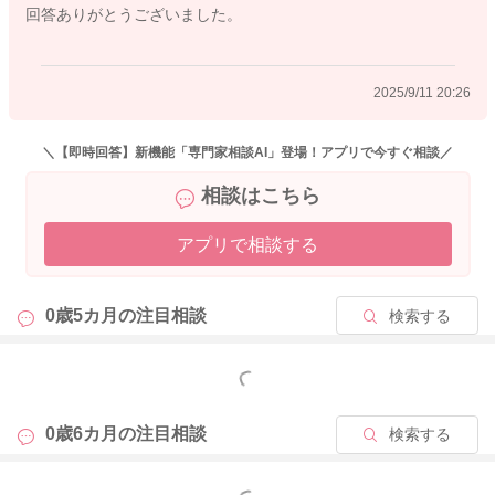
回答ありがとうございました。
こしたまま座ってお過ごしいただくのが、よいと考えられてい
ます。
深い眠りについてからのゴロンがお勧めです。
2025/9/11 20:26
宮川助産師も動画で抱っこやゴロンの寝かしつけについて解説
していますのでご覧になってみてくださいね！
＼【即時回答】新機能「専門家相談AI」登場！アプリで今すぐ相談／
相談はこちら
https://m.youtube.com/playlist?list=PL5X6kc70Rx7DxGV2fIk7p6
saPM54-l3Co
アプリで相談する
0歳5カ月の
注目相談
検索する
2025/9/11 10:32
もっと見る
0歳6カ月の
注目相談
検索する