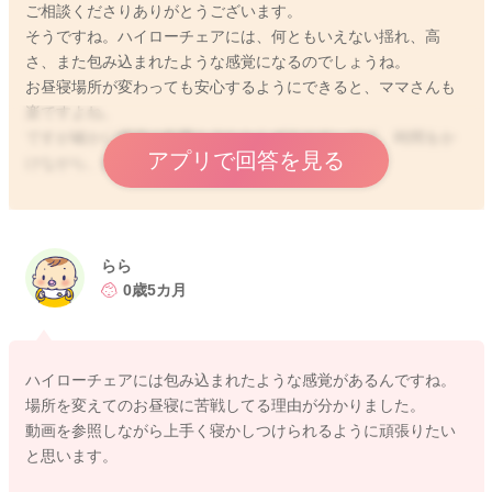
ご相談くださりありがとうございます。
そうですね。ハイローチェアには、何ともいえない揺れ、高
さ、また包み込まれたような感覚になるのでしょうね。
お昼寝場所が変わっても安心するようにできると、ママさんも
楽ですよね。
ですが確かに慣習の影響も少なからず出やすいので、時間をか
アプリで回答を見る
けながら、練習していきましょう。
まずは寝かしつけですね。寝かしつけがうまくいけば、どこで
も眠れると思います。
らら
国立研究開発法人理化学研究所では、赤ちゃんの効果的な泣き
0歳5カ月
止ませ方、寝かしつけの研究がなされています。
赤ちゃんの泣きやみと寝かしつけの科学 | 理化学研究所
ハイローチェアには包み込まれたような感覚があるんですね。
場所を変えてのお昼寝に苦戦してる理由が分かりました。
https://www.riken.jp/press/2022/20220914_1/index.html#note1
動画を参照しながら上手く寝かしつけられるように頑張りたい
と思います。
抱っこをしながら、一定テンポで歩きながら寝かしつけるのが
一番早く寝付け、かつ寝たと認識してから、5-8分くらいは抱っ