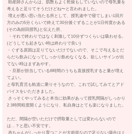
助産師さんからは、肌艶もよく乾燥もしていないので母乳量を
考えると足りてそうだけどね〜と言われました。
増えが悪い思い当たる所として、授乳途中で寝てしまい1回片
方のみの5分くらいで終えて30分後ぐずることが1日何度かある
(その為頻回授乳)と伝えた所、
・それで終わりではなく刺激して10分ずつくらいは吸わせる。
(どうしても起きない時は終わりで良い)
・ぐずる原因は足りてないだけでないので、そこで与えるとだ
らだら飲みになってしっかり飲めなくなる。欲しいサインが出
てない時はまずあやす。
・旦那が担当している8時間のうちも直接授乳すると量が増え
てよい。
と母乳育児も軌道に乗りそうなので、これで試してみてとアド
バイスをいただきました。
さっそくやってみると本当に効果があって授乳間隔がしっかり
2.3時間程度開くようになり、私自身はとても楽になりました。
ただ、間隔が空いただけで摂取量としては変わらないので
は…？と思い不安です。
赤ちゃんがしっかり育つことが大前提なので足りない場合はミ