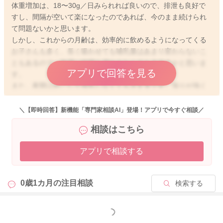
体重増加は、18〜30g／日みられれば良いので、排泄も良好で
すし、間隔が空いて楽になったのであれば、今のまま続けられ
て問題ないかと思います。
しかし、これからの月齢は、効率的に飲めるようになってくる
お子さんも多く、長く吸わせても哺乳量はあまり変わらないこ
ともあるので、無理に時間を増やさなくても大丈夫かと思いま
アプリで回答を見る
す。
また、夜間は起こして授乳しなくても大丈夫です。張りが強く
なって眠れない場合は、起こしても良いですし、搾乳でも問題
ないです。
＼【即時回答】新機能「専門家相談AI」登場！アプリで今すぐ相談／
少しでも参考になれば幸いです。
相談はこちら
よろしくお願いします。
アプリで相談する
2025/9/10 18:17
0歳1カ月の
注目相談
検索する
もっと見る