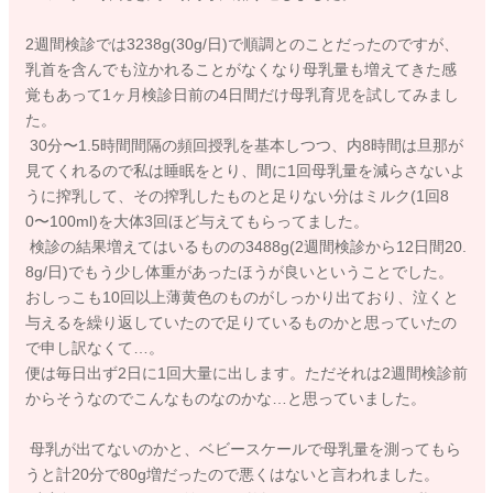
2週間検診では3238g(30g/日)で順調とのことだったのですが、
乳首を含んでも泣かれることがなくなり母乳量も増えてきた感
覚もあって1ヶ月検診日前の4日間だけ母乳育児を試してみまし
た。
30分〜1.5時間間隔の頻回授乳を基本しつつ、内8時間は旦那が
見てくれるので私は睡眠をとり、間に1回母乳量を減らさないよ
うに搾乳して、その搾乳したものと足りない分はミルク(1回8
0〜100ml)を大体3回ほど与えてもらってました。
検診の結果増えてはいるものの3488g(2週間検診から12日間20.
8g/日)でもう少し体重があったほうが良いということでした。
おしっこも10回以上薄黄色のものがしっかり出ており、泣くと
与えるを繰り返していたので足りているものかと思っていたの
で申し訳なくて…。
便は毎日出ず2日に1回大量に出します。ただそれは2週間検診前
からそうなのでこんなものなのかな…と思っていました。
母乳が出てないのかと、ベビースケールで母乳量を測ってもら
うと計20分で80g増だったので悪くはないと言われました。