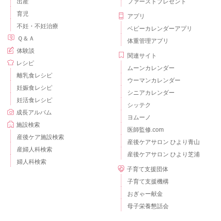
出産
ファーストプレゼント
育児
アプリ
不妊・不妊治療
ベビーカレンダーアプリ
Ｑ＆Ａ
体重管理アプリ
体験談
関連サイト
レシピ
ムーンカレンダー
離乳食レシピ
ウーマンカレンダー
妊娠食レシピ
シニアカレンダー
妊活食レシピ
シッテク
成長アルバム
ヨムーノ
施設検索
医師監修.com
産後ケア施設検索
産後ケアサロン ひより青山
産婦人科検索
産後ケアサロン ひより芝浦
婦人科検索
子育て支援団体
子育て支援機構
おぎゃー献金
母子栄養懇話会