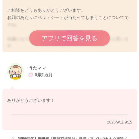
ご相談をどうもありがとうございます。
お顔のあたりにペットシートが当たってしまうことについてで
すね。
アプリで回答を見る
化繊になりますので、お肌にはあまり優しくはないかと思いま
す。
天然素材のものが当たるようにされる方が、気持ちよさも違う
と思います。
うたママ
すぐに変えてあげるようにされていたら、そこまで気にしなく
0歳1カ月
てもいいのかもしれないのですが、実際の状況を見ていただい
てのうたママさんの判断でいいようにも思います。
ありがとうございます！
よかったら参考になさってみてください。
どうぞよろしくお願いします。
2025/9/11 9:15
2025/9/11 9:04