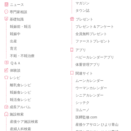
マガジン
ニュース
タウン誌
専門家相談
基礎知識
プレゼント
妊娠前・妊活
プレゼント＆アンケート
妊娠中
全員無料プレゼント
出産
ファーストプレゼント
育児
アプリ
不妊・不妊治療
ベビーカレンダーアプリ
Ｑ＆Ａ
体重管理アプリ
体験談
関連サイト
レシピ
ムーンカレンダー
離乳食レシピ
ウーマンカレンダー
妊娠食レシピ
シニアカレンダー
妊活食レシピ
シッテク
成長アルバム
ヨムーノ
施設検索
医師監修.com
産後ケア施設検索
産後ケアサロン ひより青山
産婦人科検索