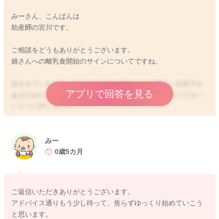
みーさん、こんばんは
助産師の宮川です。
ご相談をどうもありがとうございます。
娘さんへの離乳食開始のサインについてですね。
読ませていただき、今のところ食べ物をジーと見ている様子が
アプリで回答を見る
あるのみだということなので、もう少し待っていただいてもい
いように思いました。
本当に興味があって、食べたい！と強く思うようなことが出て
きたら、手を伸ばして来ます。
みー
今ぐらいのタイミングで始められることもあると思うのです
0歳5カ月
が、はじめは珍しさで食べてくれるかもしれません。
しかしだんだん食べなくなってしまうこともあるように思いま
す。
ご返信いただきありがとうございます。
アドバイス通りもう少し待って、焦らずゆっくり始めていこう
実際に試してみないとわからないところもあるかもしれないの
と思います。
ですが、