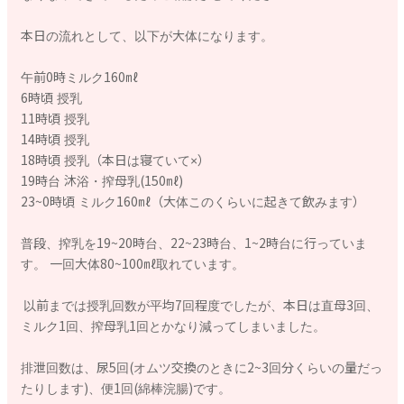
本日の流れとして、以下が大体になります。
午前0時ミルク160㎖
6時頃 授乳
11時頃 授乳
14時頃 授乳
18時頃 授乳（本日は寝ていて‪×）
19時台 沐浴・搾母乳(150㎖)
23~0時頃 ミルク160㎖（大体このくらいに起きて飲みます）
普段、搾乳を19~20時台、22~23時台、1~2時台に行っていま
す。 一回大体80~100㎖取れています。
以前までは授乳回数が平均7回程度でしたが、本日は直母3回、
ミルク1回、搾母乳1回とかなり減ってしまいました。
排泄回数は、尿5回(オムツ交換のときに2~3回分くらいの量だっ
たりします)、便1回(綿棒浣腸)です。