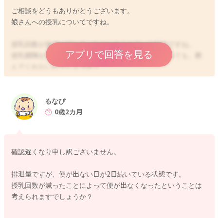
ご相談をどうもありがとうございます。
娘さんへの授乳についてですね。
授乳回数が激減してしまったということで、ご相談ですね。
アプリで回答を見る
授乳間隔を見ながら、もう少し間隔を短めで勧めてみても、飲
んでくれないのでしょうか？
日中であれば、特に寝ていてもしっかりと起こして飲ませてみ
てもいいかもしれません。
るなぴ
一回にたくさんの量を飲んでくれていて、回数が少なめでもト
0歳2カ月
ータルの哺乳量が稼げるようになるのではれば、問題はないか
もしれません。
今の所見られている排泄の量も減っている様子もないようでし
確認遅くなり申し訳ございません。
たら、もう少しそのままで様子を見ていただき、体重の変動を
みていただけたらと思います。
排泄量ですが、便が出ない日が2日続いている状態です。
授乳回数が減ったことによって便が出なくなったということは
どうぞよろしくお願いします。
考えられますでしょうか？