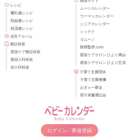
関連サイト
レシピ
ムーンカレンダー
離乳食レシピ
ウーマンカレンダー
妊娠食レシピ
シニアカレンダー
妊活食レシピ
シッテク
成長アルバム
ヨムーノ
施設検索
医師監修.com
産後ケア施設検索
産後ケアサロン ひより青山
産婦人科検索
産後ケアサロン ひより芝浦
婦人科検索
子育て支援団体
子育て支援機構
おぎゃー献金
母子栄養懇話会
ログイン／新規登録