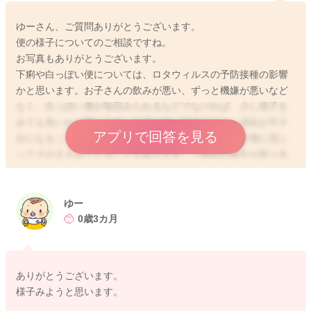
ゆーさん、ご質問ありがとうございます。
便の様子についてのご相談ですね。
お写真もありがとうございます。
下痢や白っぽい便については、ロタウィルスの予防接種の影響
かと思います。お子さんの飲みが悪い、ずっと機嫌が悪いなど
なく、白っぽい便が毎回みられるなどでなければ、少し様子を
みても良いかと思います。今便が緩い状況ですと、消化が不十
アプリで回答を見る
分になることがあり、ミルクを飲んだ後は白い脂肪が便に混じ
ってそのまま出てくることもあります。（母乳の場合も時々あ
ります）
腸重積の場合は、いちごジャムのような便が多く混ざったり、
赤ちゃんの飲みが悪い、ずっと機嫌が悪いなどあるので、今の
ゆー
状況ですと違うかなと思います。
0歳3カ月
上記を参考にしていただいて、変化があったり心配な場合は受
診してみてくださいね。
よろしくお願いします。
ありがとうございます。
様子みようと思います。