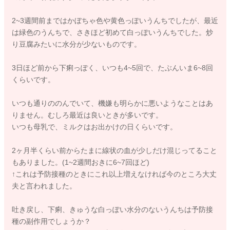
2~3週間前まではかぼちゃ色や黄色っぽいうんちでしたが、最近
は緑色のうんちで、さきほど初めて白っぽいうんちでした。炒
り豆腐みたいに水分が少ないものです。
3日ほど前から下痢っぽく、いつも4~5回で、たぶんいま6~8回
くらいです。
いつも通りののんでいて、機嫌も明らかに悪いようなことはあ
りません。むしろ最近は良いときが多いです。
いつも母乳で、ミルクはお出かけの日くらいです。
2ヶ月半くらい前からたまに線状の血が少しだけ混じってること
もありました。(1~2週間おきに6~7回ほど)
↑これは予防接種のときにこれ以上増えなければ今のところ大丈
夫と言われました。
吐き戻し、下痢、きゅうな白っぽい水分のないうんちは予防接
種の副作用でしょうか？