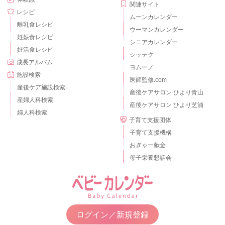
関連サイト
レシピ
ムーンカレンダー
離乳食レシピ
ウーマンカレンダー
妊娠食レシピ
シニアカレンダー
妊活食レシピ
シッテク
成長アルバム
ヨムーノ
施設検索
医師監修.com
産後ケア施設検索
産後ケアサロン ひより青山
産婦人科検索
産後ケアサロン ひより芝浦
婦人科検索
子育て支援団体
子育て支援機構
おぎゃー献金
母子栄養懇話会
ログイン／新規登録