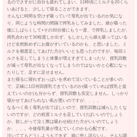
るのでさすがに自分も疲れてしまい、11時頃にミルクを20くら
いあげると、少しして寝ることができます。
そんなに時間を空けず吸っていて母乳が出ているのか気にな
り、同じような時間の間隔で搾乳をしてみました。娘が吸った
後にしばらくして+その30分後にもう一度、で搾乳しましたが、
両乳合わせて30程度しか出ず、もしかしたら娘も吸ってはいる
けど全然飲めずにお腹がすいているのかも、と思いました。ミ
ルクを都度足してあげた方がいいとも思ったのですが、毎回ミ
ルクを足してしまうと体重が増えすぎてしまったり、授乳回数
が減って母乳が出なくなってしまうのではないかと心配になっ
たりして、足すに足せません。
また寝るに寝れずおっぱいを求めて泣いていることが多いの
で、正確に1日何回授乳できているのか(吸っていれば授乳と捉
えていいのか)も分からず、授乳回数も安定しません。しっかり
寝かせてあげられない私が悪いのですが、、、。
なるべく長く母乳が出てほしいので、授乳回数は減らしたくな
いのですが、どの程度ミルクを足していけばいいのでしょう
か。欲しがって泣く際は吸わせ続けた方がいいのでしょう
か、、、。今後母乳量が増えていくのかも心配です。
泣いててもどうしようもできず、娘に申し訳ないし、そんな調