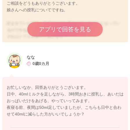
ご相談をどうもありがとうございます。
娘さんへの授乳についてですね。
読ませていただき、午前中はずと吸わせていることになってい
アプリで回答を見る
るのですね。
それはとても大変だと思います。
お辛くなってしまうのも、仕方がないように思いました。
午前中も40mlほどミルクを追加されてみてはいかがでしょう
か？
なな
おっぱいも変わらず左右10分ずつは吸わせてもらって、ミルク
0歳0カ月
を40mlほど足します。
そしてコンスタントに3時間おきには授乳をしていただき、その
前に欲しがるそぶりがありましたら、おっぱいだけあげること
お忙しいなか、回答ありがとうございます。
を続けていかれるといいと思いますよ。
日中、40mlミルクを足しながら、3時間おきに授乳し、あいだは
おっぱいだけをあげる、やっていってみます。
40ml足すことで、3時間以上間隔が開くようになることがありま
夜寝る前、夜間は50ml足していましたが、こちらも日中と合わ
したら、30mlほどにされてみてもいいのかなと思いました。
せて40mlに減らした方がいいでしょうか？
もし体重が一ヶ月健診で増え過ぎていることがありましたら、
その時にはミルク量を調整されていくのでいいと思いますよ。