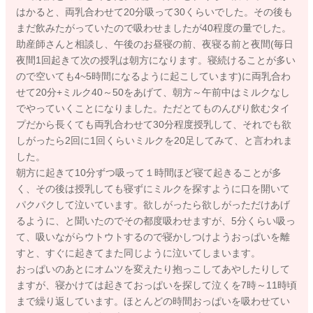
はかると、両乳合わせて20分吸って30くらいでした。その後も
まだ飲みたがっていたので吸わせましたが40程度の量でした。
助産師さんと相談し、午後のお昼寝の前、夜寝る前と夜間(毎日
夜間1回起きて次の授乳は朝方になります。寝続けることが多い
ので空いても4~5時間になるように起こしています)に両乳合わ
せて20分+ミルク40～50をあげて、朝方～午前中はミルクなし
でやっていくことになりました。ただとてものんびり飲むタイ
プだから長くても両乳合わせて30分程度授乳して、それでも欲
しがったら2回に1回くらいミルクを20足してみて、と言われま
した。
朝方に起きて10分ずつ吸って１時間ほど寝て起きることが多
く、その後は授乳しても寝ずにミルクを探すように口を開いて
パクパクして泣いています。欲しがったら欲しがっただけあげ
るように、と聞いたのでその都度吸わせますが、5分くらい吸っ
て、吸いながらウトウトするので寝かしつけようおっぱいを離
すと、すぐに起きてまた同じように泣いてしまいます。
おっぱいのあとにオムツを変えたり抱っこしてあやしたりして
ますが、寝かけては起きておっぱいを探して泣くを7時～11時頃
まで繰り返しています。ほとんどの時間おっぱいを吸わせてい