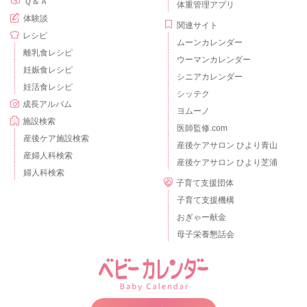
Ｑ＆Ａ
体重管理アプリ
体験談
関連サイト
レシピ
ムーンカレンダー
離乳食レシピ
ウーマンカレンダー
妊娠食レシピ
シニアカレンダー
妊活食レシピ
シッテク
成長アルバム
ヨムーノ
施設検索
医師監修.com
産後ケア施設検索
産後ケアサロン ひより青山
産婦人科検索
産後ケアサロン ひより芝浦
婦人科検索
子育て支援団体
子育て支援機構
おぎゃー献金
母子栄養懇話会