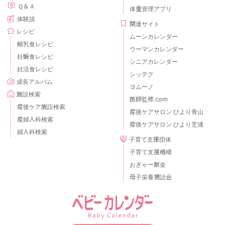
Ｑ＆Ａ
体重管理アプリ
体験談
関連サイト
レシピ
ムーンカレンダー
離乳食レシピ
ウーマンカレンダー
妊娠食レシピ
シニアカレンダー
妊活食レシピ
シッテク
成長アルバム
ヨムーノ
施設検索
医師監修.com
産後ケア施設検索
産後ケアサロン ひより青山
産婦人科検索
産後ケアサロン ひより芝浦
婦人科検索
子育て支援団体
子育て支援機構
おぎゃー献金
母子栄養懇話会