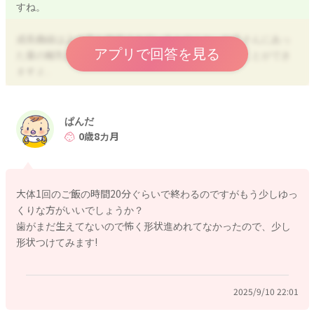
すね。
成長曲線は上の方を維持できているとのこと、お子さんにあっ
アプリで回答を見る
た量の離乳食＋ミルクの摂取ができていると考えることができ
ますよ。
９～１１ヶ月１回あたりの目安量
炭水化物
ぱんだ
5倍がゆ90g～軟飯80g
0歳8カ月
または食パン25～30g
またはゆでうどん60～90g
またはいも類30～40g
大体1回のご飯の時間20分ぐらいで終わるのですがもう少しゆっ
くりな方がいいでしょうか？
ビタミン・ミネラル
歯がまだ生えてないので怖く形状進めれてなかったので、少し
野菜・果物30～40g
形状つけてみます!
たんぱく質
魚15g
2025/9/10 22:01
または肉15g
または豆腐45g