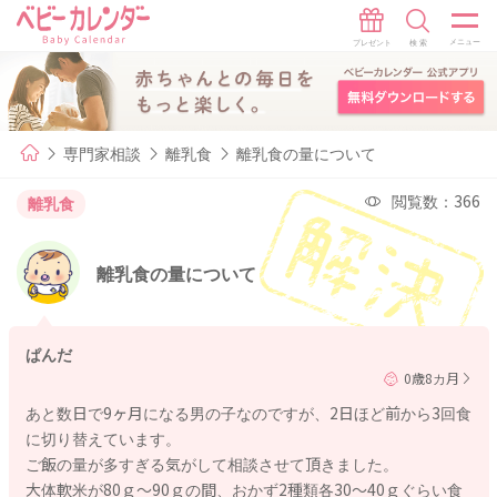
専門家相談
離乳食
離乳食の量について
閲覧数：366
離乳食
離乳食の量について
ぱんだ
0歳8カ月
あと数日で9ヶ月になる男の子なのですが、2日ほど前から3回食
に切り替えています。
ご飯の量が多すぎる気がして相談させて頂きました。
大体軟米が80ｇ〜90ｇの間、おかず2種類各30〜40ｇぐらい食