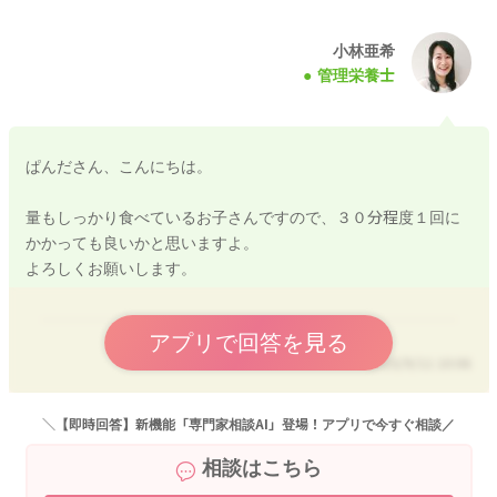
または全卵1/2個
または乳製品80g
小林亜希
管理栄養士
こちらが目安になりますので、量は多めにしっかり食べられて
いるお子さんだと思います。
食後のミルクと合わせて、の目安量になりますので、食後ミル
ぱんださん、こんにちは。
クの摂取がないことを考えると、様子を見ても良いのかなと思
います。
量もしっかり食べているお子さんですので、３０分程度１回に
早食いになってしまうことで、満腹感が出る前に食事が終わっ
かかっても良いかと思いますよ。
てしまうこともあります。
よろしくお願いします。
しっかり噛んで食べられるように、形状を進めてあげて、噛み
応えを作ってあげるとよいのかなと思いますよ。
よろしくお願いします。
アプリで回答を見る
2025/9/11 10:06
＼【即時回答】新機能「専門家相談AI」登場！アプリで今すぐ相談／
2025/9/10 9:41
相談はこちら