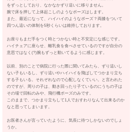
をずっとしており、なかなかずり這いに移りません。
腕で床を押して上体起こしのようなポーズはします。
また、最近になって、ハイハイのようなポーズ？両膝をついて
四つん這いの体制を5秒くらいは維持しております。
お座りもまだ手をつく時とつかない時と不安定にな感じです。
ハイチェアに座らせ、離乳食を食べさせているのですが自分の
意思ではなく(?)腕もずっと動いてるように感じます。
以前、別のことで病院に行った際に聞いてみたら、ずり這いし
ない子もいるし、ずり這いやハイハイを飛ばしてつかまり立ち
する子もいる。それぞれなので心配しなくていい。と言われた
のですが、周りの子は、動き回ったり子ているのにうちの子は
その場で回転のみや、飛行機ポーズのみです。
このままで、つかまり立ちして1人でおすわりなんて出来るのか
なと思ってしまいます。
お医者さんが言っていたように、気長に待つしかないのでしょ
うか。