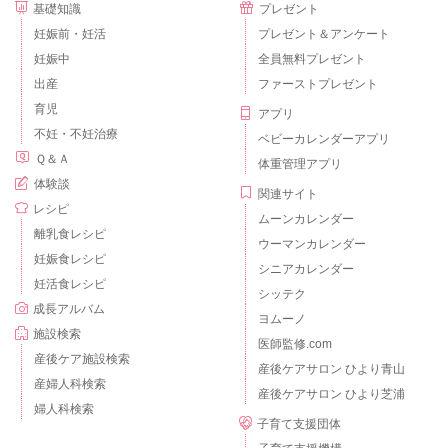
基礎知識
プレゼント
妊娠前・妊活
プレゼント＆アンケート
妊娠中
全員無料プレゼント
出産
ファーストプレゼント
育児
アプリ
不妊・不妊治療
ベビーカレンダーアプリ
Ｑ＆Ａ
体重管理アプリ
体験談
関連サイト
レシピ
ムーンカレンダー
離乳食レシピ
ウーマンカレンダー
妊娠食レシピ
シニアカレンダー
妊活食レシピ
シッテク
成長アルバム
ヨムーノ
施設検索
医師監修.com
産後ケア施設検索
産後ケアサロン ひより青山
産婦人科検索
産後ケアサロン ひより芝浦
婦人科検索
子育て支援団体