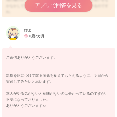
アプリで回答を見る
かなかしてくれないということで、ご心配をされているのです
ね。
お子さんそれぞれのペースでできるようになることを増やして
いくこともあります。
一概にいつまでにつかまりたちかという目安もあるようでない
ぴよ
かもしれません。
0歳7カ月
1歳前後ぐらいではできるようになっていることが多いようには
思います。
ご返信ありがとうございます。
娘さんがうつ伏せになっている時に足を軽く曲げて、足の親指
側を床に軽く押し付けて、蹴ってもらってみるのもいいです。
左右交互に繰り返してみるとずり這いをする動きを知るきっか
親指を床につけて蹴る感覚を覚えてもらえるように、明日から
けとなることもあるかもしれません。
実践してみたいと思います。
またぴよさんの方で、娘さんの目の前でハイハイをして見せて
みるのもいいですよ。見本を見ていることで、やってみたいと
本人がやる気がないと意味がないのは分かっているのですが、
思うようになるかもしれません。
不安になっておりました。
ありがとうございます☺️
そうしていただきつつ、もう少し気長に待っていただくのもい
いと思います。