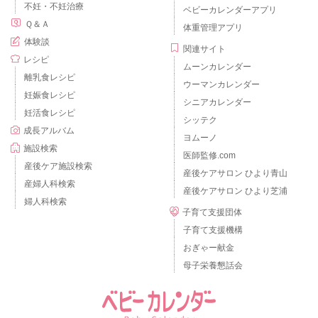
不妊・不妊治療
ベビーカレンダーアプリ
Ｑ＆Ａ
体重管理アプリ
体験談
関連サイト
レシピ
ムーンカレンダー
離乳食レシピ
ウーマンカレンダー
妊娠食レシピ
シニアカレンダー
妊活食レシピ
シッテク
成長アルバム
ヨムーノ
施設検索
医師監修.com
産後ケア施設検索
産後ケアサロン ひより青山
産婦人科検索
産後ケアサロン ひより芝浦
婦人科検索
子育て支援団体
子育て支援機構
おぎゃー献金
母子栄養懇話会