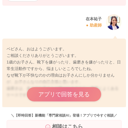
在本祐子
助産師
ベビさん、おはようございます。
ご相談くださりありがとうございます。
1歳のお子さん、靴下を嫌がったり、歯磨きを嫌がったりと、日
常生活動作ですから、悩ましいところでしたね。
なぜ靴下が不快なのかの理由はお子さんにしか分かりません
が、お子さんなりの自己主張と思います。
歯磨きは、多くのお子さんが嫌がりますから、非常によくある
アプリで回答を見る
ケースです。
いずれにせよ、現段階1歳になったばかりですから、理由があっ
てしなくてはならないことも、その理由自体を理解するのが難
＼【即時回答】新機能「専門家相談AI」登場！アプリで今すぐ相談／
しいです。ですので、今は直感的に、自分が嫌なことに対し
相談はこちら
て、全身全霊で嫌がるのが普通です！