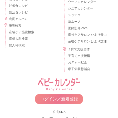
ウーマンカレンダー
妊娠食レシピ
シニアカレンダー
妊活食レシピ
シッテク
成長アルバム
ヨムーノ
施設検索
医師監修.com
産後ケア施設検索
産後ケアサロン ひより青山
産婦人科検索
産後ケアサロン ひより芝浦
婦人科検索
子育て支援団体
子育て支援機構
おぎゃー献金
母子栄養懇話会
ログイン／新規登録
公式SNS