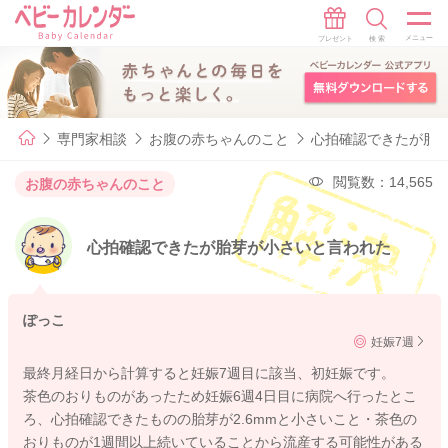
専門家相談
お腹の赤ちゃんのこと
心拍確認できたが胎
閲覧数：14,565
お腹の赤ちゃんのこと
心拍確認できたが胎芽が小さいと言われた
ぽっこ
妊娠7週
最終月経日から計算すると妊娠7週目に該当、初妊娠です。
茶色のおりものがあったため妊娠6週4日目に病院へ行ったとこ
ろ、心拍確認できたものの胎芽が2.6mmと小さいこと・茶色の
おりものが1週間以上続いていることから流産する可能性がある