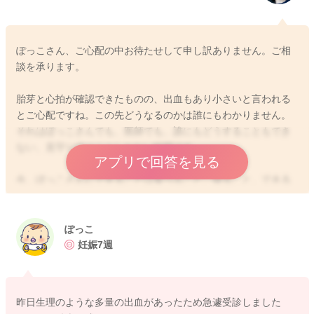
ぽっこさん、ご心配の中お待たせして申し訳ありません。ご相
談を承ります。
胎芽と心拍が確認できたものの、出血もあり小さいと言われる
とご心配ですね。この先どうなるのかは誰にもわかりません。
それはぽっこさんでも、医師でも、誰にもどうすることもでき
ない、見守り待つことしかない時間です。
アプリで回答を見る
今、ぽっこさんにできることは食べること、寝ること、できる
だけ穏やかに過ごすことだと私は思います。気になるお気持
ち、出血を見て心配が大きくなるのは当たり前のことです。
しかしながらできることはありません。そのため原因や対策を
ぽっこ
探しているかも知れません。悔しさやもどかしさを感じておら
妊娠7週
れるかも知れません。どんな気持ちも感じてもいいから、それ
を行動に変えないで欲しいと私は思います。何が悪いのかと
か、何かできたのではなど、自分を責めなくていいのだと知っ
昨日生理のような多量の出血があったため急遽受診しました
てほしいです。