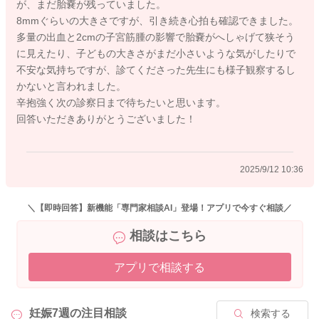
が、まだ胎嚢が残っていました。
8mmぐらいの大きさですが、引き続き心拍も確認できました。
受診の日を待ってください。気分転換をしながら、食べるこ
多量の出血と2cmの子宮筋腫の影響で胎嚢がへしゃげて狭そう
と、寝ること、清潔な下着を身につけて、できるだけ穏やかな
に見えたり、子どもの大きさがまだ小さいような気がしたりで
生活と気持ちで、その日までお過ごしいただきたいと思いま
不安な気持ちですが、診てくださった先生にも様子観察するし
す。
かないと言われました。
どうかお大事にお過ごしください。
辛抱強く次の診察日まで待ちたいと思います。
回答いただきありがとうございました！
2025/9/11 20:27
2025/9/12 10:36
＼【即時回答】新機能「専門家相談AI」登場！アプリで今すぐ相談／
相談はこちら
アプリで相談する
妊娠7週の
注目相談
検索する