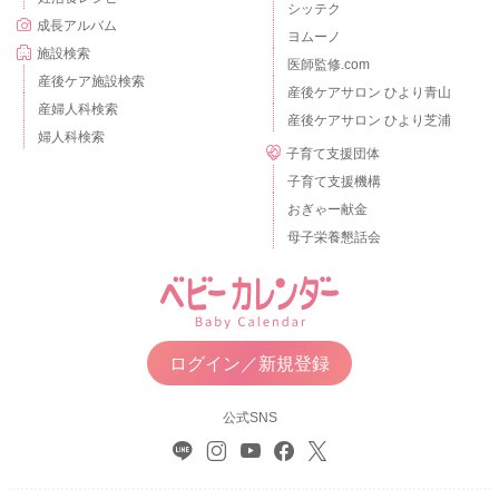
シッテク
成長アルバム
ヨムーノ
施設検索
医師監修.com
産後ケア施設検索
産後ケアサロン ひより青山
産婦人科検索
産後ケアサロン ひより芝浦
婦人科検索
子育て支援団体
子育て支援機構
おぎゃー献金
母子栄養懇話会
ログイン／新規登録
公式SNS