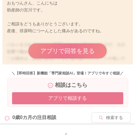
おもつんさん、こんにちは
助産師の宮川です。
ご相談をどうもありがとうございます。
産後、排尿時につーんとした痛みがあるのですね。
バルンを入れておられた期間もあったと言うことなので、その
アプリで回答を見る
影響で痛みが出ているかもしれません。
この場合は、時間の経過とともに落ち着いていくことが多いで
すよ。
＼【即時回答】新機能「専門家相談AI」登場！アプリで今すぐ相談／
また残尿感も感じられていたり、頻尿なこともありましたら、
相談はこちら
膀胱炎の可能性もあるかもしれませんね。
アプリで相談する
水分を意識的に取るようにされてみての反応を見ていただくの
もいいかもしれません。
0歳0カ月の
注目相談
検索する
もしそれでも状況が改善する様子が見られない時には、産院へ
もご相談なさってみてください。
もっと見る