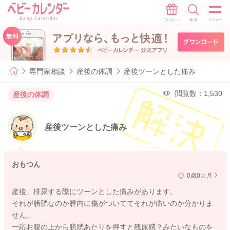
専門家相談
産後の体調
産後ツーンとした痛み
閲覧数：1,530
産後の体調
産後ツーンとした痛み
おもつん
0歳0カ月
産後、排尿する際にツーンとした痛みがあります。
それが膀胱なのか膣内に傷がついててそれが痛いのか分かりま
せん。
一応お腹の上から膀胱あたりを押すと残尿感？みたいなものを