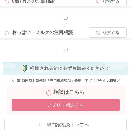
0歳7カ月の
注目相談
検索する
そしてりかこさんの夕食も控えめにしてみたり、乳製品、甘い
もの、脂っこいものは控えるようにされるのもいいですよ。
もっと見る
そうしていただくことで、よりトラブルを回避できるようにな
ると思います。
おっぱい・ミルクの
注目相談
検索する
夜間の授乳がなくなっていくことで、母乳の分泌が減っていく
ようになります。
もっと見る
そうなるとミルクを日中も飲むようになってくることもありま
す。
娘さんの体重の増えをみていただきつつ、離乳食、授乳の摂取
を調整していただけたらと思います。
＼【即時回答】新機能「専門家相談AI」登場！アプリで今すぐ相談／
どうぞよろしくお願いします。
相談はこちら
アプリで相談する
2025/9/9 9:33
専門家相談トップへ