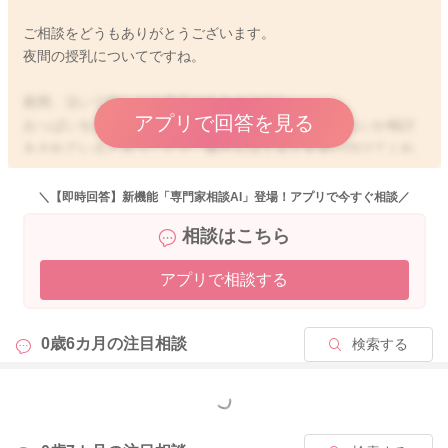
ご相談をどうもありがとうございます。
夜間の授乳についてですね。
夜間、泣いて欲しがる様子があるのですね。
アプリで回答を見る
おっぱいをあげず、ミルクで対応をすることはできないか検討
をされていると言うことで、娘さんはミルクを受け付けてくれ
るのでしょうか？
飲んでくれるようでしたら、試しに200mlほど作ってみて、どれ
＼【即時回答】新機能「専門家相談AI」登場！アプリで今すぐ相談／
だけ飲むのかを娘さんに決めてもらって、その後の反応を見
相談はこちら
て、再度検討をされてみてもいいかもしれません。
アプリで相談する
またおっぱいについては、これまで夜間もコンスタントに授乳
を続けてこられているので、いきなり無くしてしまうと、トラ
ブルの原因となると思います。
0歳6カ月の
注目相談
検索する
夜間に一度は最低でも絞るようにされる方がいいと思います。
寝かしつけの授乳が最後いつ頃になるのかわからないのです
が、それよりも少しずつ間隔をあけて絞るようにされてみては
もっと見る
いかがでしょうか？
(娘さんがミルクを飲んでくれることが前提になりますが)