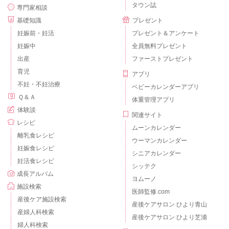
タウン誌
専門家相談
基礎知識
プレゼント
妊娠前・妊活
プレゼント＆アンケート
妊娠中
全員無料プレゼント
出産
ファーストプレゼント
育児
アプリ
不妊・不妊治療
ベビーカレンダーアプリ
Ｑ＆Ａ
体重管理アプリ
体験談
関連サイト
レシピ
ムーンカレンダー
離乳食レシピ
ウーマンカレンダー
妊娠食レシピ
シニアカレンダー
妊活食レシピ
シッテク
成長アルバム
ヨムーノ
施設検索
医師監修.com
産後ケア施設検索
産後ケアサロン ひより青山
産婦人科検索
産後ケアサロン ひより芝浦
婦人科検索