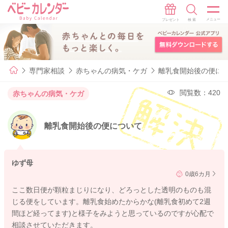
専門家相談
赤ちゃんの病気・ケガ
離乳食開始後の便に
閲覧数：420
赤ちゃんの病気・ケガ
離乳食開始後の便について
ゆず母
0歳6カ月
ここ数日便が顆粒まじりになり、どろっとした透明のものも混
じる便をしています。離乳食始めたからかな(離乳食初めて2週
間ほど経ってます)と様子をみようと思っているのですが心配で
相談させていただきます。