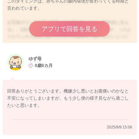
このタイミングは、赤ちゃんの腸内環境が変わってくる時期と
言われています。
お写真のウンチの色、性状（やや塊があったり、顆粒状に見え
アプリで回答を見る
る）、1回のおむつに排泄される量ともに問題ないです。このよ
うなウンチが1日6.7回くらいならば病的な下痢ではないように
思います！どうぞよろしくお願いします🙇‍♂️
ゆず母
0歳6カ月
2025/9/9 15:03
回答ありがとうございます。機嫌少し悪いとお腹痛いのかなと
不安になってしまいますが、もう少し便の様子見ながら過ごし
たいと思います。
2025/9/9 15:06