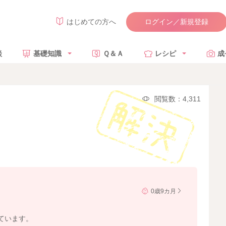
ログイン／新規登録
はじめての方へ
談
基礎知識
Ｑ＆Ａ
レシピ
成
閲覧数：4,311
0歳9カ月
ています。