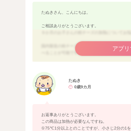
たぬきさん、こんにちは。
ご相談ありがとうございます。
９か月のお子さんの粉チーズの加熱についてお
国内製造の粉チーズであれば、製造時に加熱殺
アプリ
べることが可能です。
ただ、こちらの商品は原産国アメリカの輸入商
加熱をしれから召し上がっていただくのが、安
リステリア菌の殺菌には、
たぬき
７５℃１分以上を目安に加熱を進めてくださいね
0歳9カ月
よろしくお願いします。
お返事ありがとうございます。
この商品は加熱が必要なんですね。
①75℃1分以上とのことですが、小さじ2分の1