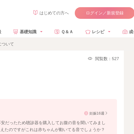
ログイン／新規登録
はじめての方へ
談
基礎知識
Ｑ＆Ａ
レシピ
成
について
閲覧数：527
妊娠16週
不安だったため聴診器を購入してお腹の音を聞いてみまし
こえたのですがこれは赤ちゃんが動いてる音でしょうか？