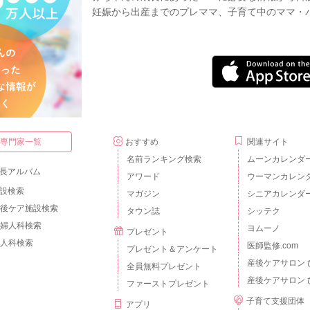
妊娠から出産までのプレママ、子育て中のママ・
・専門家一覧
おすすめ
関連サイト
名前ランキング検索
ムーンカレンダ
長アルバム
アワード
ウーマンカレン
設検索
マガジン
シニアカレンダ
後ケア施設検索
タウン誌
シッテク
婦人科検索
ヨムーノ
プレゼント
人科検索
医師監修.com
プレゼント＆アンケート
産後ケアサロン 
全員無料プレゼント
産後ケアサロン 
ファーストプレゼント
子育て支援団体
アプリ