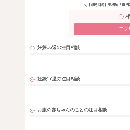
赤ちゃんが動いての音も聴こえていると思うの
＼【即時回答】新機能「専門
どうぞよろしくお願いします。
アプ
妊娠16週の
注目相談
も
妊娠17週の
注目相談
も
お腹の赤ちゃんのことの
注目相談
も