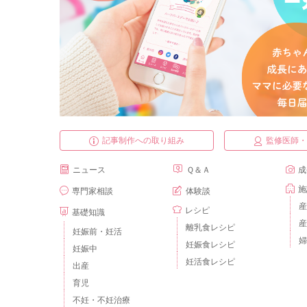
記事制作への取り組み
監修医師
ニュース
Ｑ＆Ａ
成
施
専門家相談
体験談
産
レシピ
基礎知識
産
離乳食レシピ
妊娠前・妊活
婦
妊娠食レシピ
妊娠中
妊活食レシピ
出産
育児
不妊・不妊治療