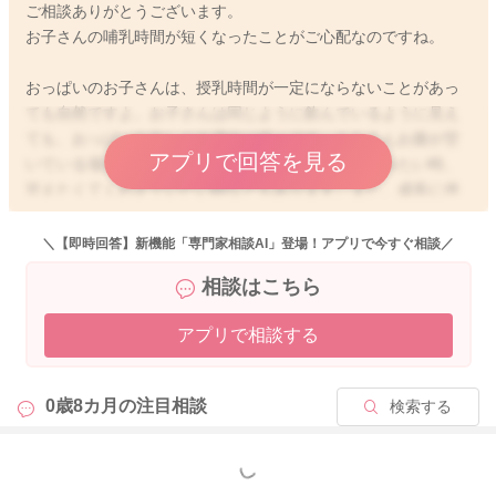
ご相談ありがとうございます。
お子さんの哺乳時間が短くなったことがご心配なのですね。
おっぱいのお子さんは、授乳時間が一定にならないことがあっ
ても自然ですよ。お子さんは同じように飲んでいるように見え
ても、おっぱいを欲しがる理由は様々です。もちろんお腹が空
アプリで回答を見る
いている場合もありますが、喉が渇いて少しだけ飲みたい時、
甘えたくてくわえていたい時などもあります。また、成長に伴
って周りの状況がよく分かってくると、遊び飲みを始めるお子
さんもいらっしゃいます。搾乳であまり量が取れないと、哺乳
＼【即時回答】新機能「専門家相談AI」登場！アプリで今すぐ相談／
量が足りていないのではないかとご心配になるママさんは多い
相談はこちら
のですが、お子さんは成長に伴って、おっぱいを効率よく飲め
るようにもなってきます。また、おっぱいもお子さんに吸われ
アプリで相談する
る刺激で湧いてくるものなので、必ずしも搾乳量と哺乳量が同
じとは限りませんよ。この時期のお子さんの哺乳量や体重の増
え方には個人差が大きいですが、目安としては、1日6回以上お
0歳8カ月の
注目相談
検索する
しっこがあり、1日10〜15gの体重増加があり、母子手帳の成長
曲線のカーブに沿って、お子さんなりの体重増加がみられてい
れば、哺乳量の不足はないと言われていますよ。ですので、こ
もっと見る
れらを満たしていれば、嫌がるようになったら授乳を終わりに