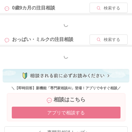
したり、少し授乳間隔を空けて、お腹が空くのを待ってから再
0歳9カ月の
注目相談
検索する
度授乳していただいて構いませんよ。また、お子さんの運動量
や活動量が増えると、おっぱいの飲み方も変わってくるかと思
もっと見る
いますので、おしっこの回数や体重増加が問題ないのでした
ら、お子さんの欲求に合わせて気長に温かく見守っていただけ
おっぱい・ミルクの
注目相談
検索する
ればいいと思いますよ。
もっと見る
2025/9/8 21:25
＼【即時回答】新機能「専門家相談AI」登場！アプリで今すぐ相談／
相談はこちら
アプリで相談する