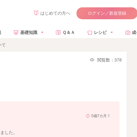
ログイン／新規登録
はじめての方へ
談
基礎知識
Ｑ＆Ａ
レシピ
成
いて
閲覧数：378
0歳7カ月
きました。