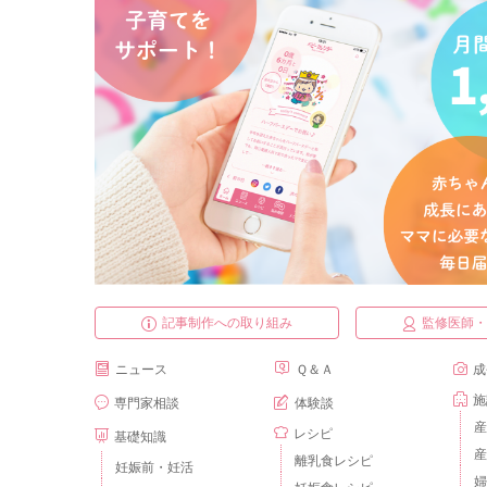
記事制作への取り組み
監修医師
ニュース
Ｑ＆Ａ
成
施
専門家相談
体験談
産
レシピ
基礎知識
産
離乳食レシピ
妊娠前・妊活
婦