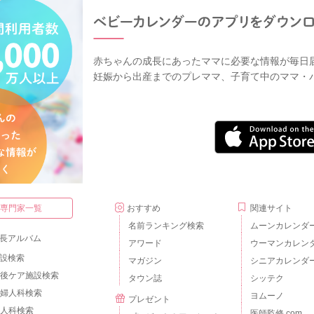
赤ちゃんの成長にあったママに必要な情報が毎日
妊娠から出産までのプレママ、子育て中のママ・
・専門家一覧
おすすめ
関連サイト
名前ランキング検索
ムーンカレンダ
長アルバム
アワード
ウーマンカレン
設検索
マガジン
シニアカレンダ
後ケア施設検索
タウン誌
シッテク
婦人科検索
ヨムーノ
プレゼント
人科検索
医師監修.com