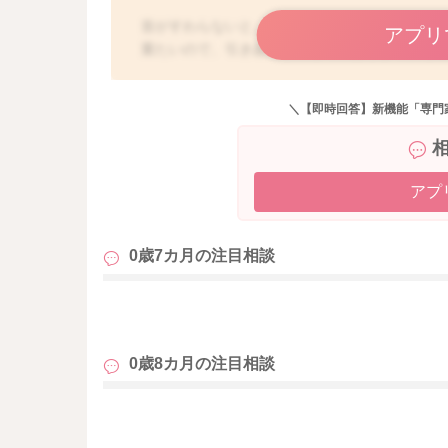
首がすわらないと、お座りや立ち上がりもでき
アプリ
重たいので、引き起こされる時にはうまく持ち
は緩いので、ご家庭で引き起こして首がすわっ
＼【即時回答】新機能「専門
直接拝見することが難しいため、予防接種や健
す。よろしくお願いいたします。
アプ
0歳7カ月の
注目相談
も
0歳8カ月の
注目相談
も