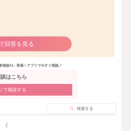
で回答を見る
頭が左右に揺れていたのですね。
いかもしれないのですが、頭がガクンガクンと尋常ではな
だと思います。
家相談AI」登場！アプリで今すぐ相談／
たり、吐くことを3回以上繰り返していたりするでしょう
相談はこちら
たら、受診をなさってみてください。
リで相談する
検索する
っと見る
2025/9/8 14:58