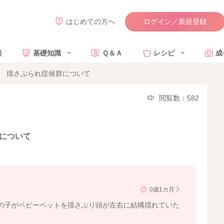
ログイン／新規登録
はじめての方へ
談
基礎知識
Ｑ＆Ａ
レシピ
成
月 揺さぶられ症候群について
閲覧数：582
について
0歳1カ月
の子がベビーベットを揺さぶり頭が左右に結構揺れていた