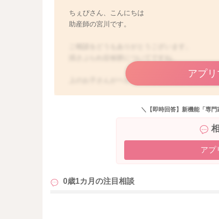
ちぇぴさん、こんにちは
助産師の宮川です。
ご相談をどうもありがとうございます。
揺さぶられ症候群についてですね。
アプリ
上のお子さんがベビーベッドを揺らしていて、
実際の様子がわからないと言う事なので、難し
い速さで揺れていたことがありましたら、心配
＼【即時回答】新機能「専門
そしてその後、お子さんの様子でぐったりしてい
か？
飲みが悪い、機嫌が悪いようなことがありまし
アプ
どうぞよろしくお願いします。
0歳1カ月の
注目相談
も