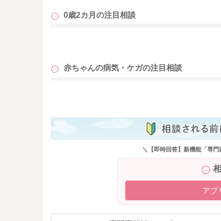
0歳2カ月の
注目相談
も
赤ちゃんの病気・ケガの
注目相談
も
＼【即時回答】新機能「専門
アプ