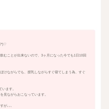
ても、朝は早くに決めた時間に起こしていただくのがいい
と思います。
と思います。
にちょこちょこ飲んでトータルの哺乳量を稼ぐこともあり
ありましたら、寝ぼけているようなタイミングにも飲ませ
*)♡
タルの哺乳量を増やせるようにされてみることで、夜間の
。
飲むことが出来ないので、3ヶ月になった今でも1日10回
たら、寝る前の授乳前にでも、綿棒浣腸をされてみるのも
寝ぼけながらでも、授乳しながらすぐ寝てしまう為、すぐ
変わることもあると思います。
ています。
子を見ながらおこなっています。
が､､､