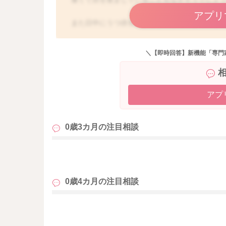
アプリ
また日中にうつ伏せ遊びをされる時間を増やし
にされてみるのもいいかもしれません。
＼【即時回答】新機能「専門
月齢×10分で、今ならば30分ほど1日のトータ
もし良かったら遊びを増やしてみての反応もみ
アプ
どうぞよろしくお願いします。
0歳3カ月の
注目相談
も
0歳4カ月の
注目相談
も