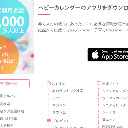
赤ちゃんの成長にあったママに必要な情報が毎日
妊娠から出産までのプレママ、子育て中のママ・
・専門家一覧
おすすめ
関連サイト
名前ランキング検索
ムーンカレンダ
長アルバム
アワード
ウーマンカレン
設検索
マガジン
シニアカレンダ
後ケア施設検索
タウン誌
シッテク
婦人科検索
ヨムーノ
プレゼント
人科検索
医師監修.com