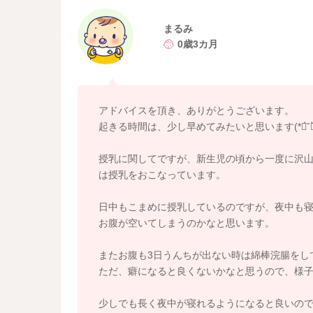
書かれていたように、夜間にどんなに起きてい
ですよ。
まるみ
そうして早くから1日を始めていただけるといい
0歳3カ月
そうするとお昼寝、夕寝の時間も変わってくる
お子さんによっては日中にあまり飲まず、夜間
ますよ。
アドバイスを頂き、ありがとうございます。
もし日中の授乳で、遊びのみをしていることも
起きる時間は、少し早めてみたいと思います(*ฅ́˘ฅ̀
てあげてみたり、授乳のペースを変えて、トー
欲しがり方が変わることもあるかもしれません
授乳に関してですが、新生児の頃から一度に沢山
は授乳をおこなっています。
またお腹が苦しそうにしていることがありまし
いいと思います。
日中もこまめに授乳しているのですが、夜中も
お腹が楽になることでも、ねんねのパターンが
お腹が空いてしまうのかなと思います。
良かったら参考になさってみてください。
またお腹も3日うんちが出ない時は綿棒浣腸をし
どうぞよろしくお願いします。
ただ、癖になると良くないかなと思うので、様
少しでも長く夜中が寝れるようになると良いのです