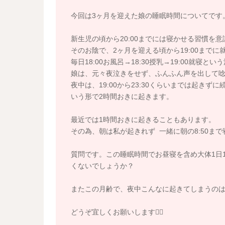
今回は3ヶ月を迎えた娘の睡眠時間についてです
新生児の頃から20:00までには寝かせる習慣を
そのお陰で、2ヶ月を迎える頃から19:00まで
毎日18:00お風呂→18:30授乳→19:00就寝と
娘は、元々夜泣きをせず、ふんふん声を出して
夜中は、19:00から23:30くらいまでは起きずに続けて
いう形で2時間おきに起きます。
最近では1時間おきに起きることもあります。
その為、朝は私が起きれず 一緒に朝の8:50ま
質問です。この睡眠時間でお昼寝を含め大体1日1
くないでしょうか？
またこの月齢で、夜中こんなに起きてしまうの
どうぞ宜しくお願いします🙇‍♀️