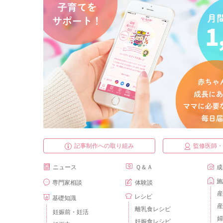
記事制作への取り組み
監修医師
ニュース
Ｑ＆Ａ
成
施
専門家相談
体験談
産
レシピ
基礎知識
産
離乳食レシピ
妊娠前・妊活
婦
妊娠食レシピ