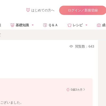
ログイン／新規登録
はじめての方へ
談
基礎知識
Ｑ＆Ａ
レシピ
成
て
閲覧数：643
0歳3カ月
うございました。