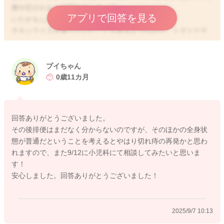
擦や圧がかかって切れてしまって
アプリで回答を見る
いたかもしれませんね。
チキンライスを食べていたこともあるようなので、トマトケチ
ャップの影響もあり、赤さが多少出ていることもあるのかな？
とも思いました。
はっきりとどちらになるのか、混ざっているようなこともある
プイちゃん
のか、こちらではお返事が難しいところになってしまいます。
0歳11カ月
申し訳ありません。
回答ありがとうございました。
その後、いかがでしょうか？
その後排便はまだなく分からないのですが、そのほかの全身状
出血が見られていたり、ぐったりしている、哺乳や食欲が落ち
態が普通だということを考えるとやはり切れ痔の再発かと思わ
ている、機嫌が悪いなど気になる様子はありますか？
れますので、また9/12に小児科にて相談してみたいと思いま
す！
特にお変わりがなく、出血も見られることがないようでした
安心しました。回答ありがとうございました！
ら、もう少し様子を見ていただいてもいいかもしれません。
しかしいつもとなんとなくても様子が違うように感じられるこ
とがありましたら、かかりつけの先生にもご相談なさってみて
2025/9/7 10:13
ください。