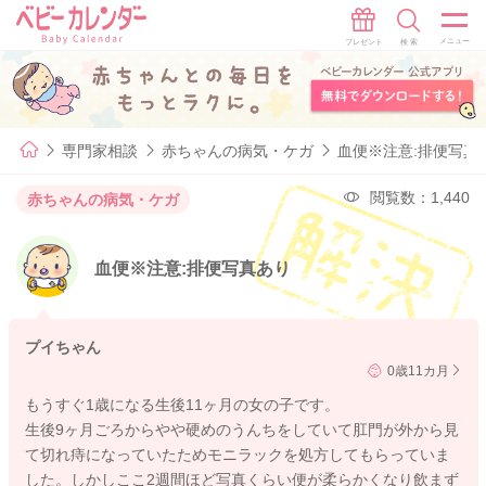
専門家相談
赤ちゃんの病気・ケガ
血便※注意:排便写真
閲覧数：1,440
赤ちゃんの病気・ケガ
血便※注意:排便写真あり
プイちゃん
0歳11カ月
もうすぐ1歳になる生後11ヶ月の女の子です。
生後9ヶ月ごろからやや硬めのうんちをしていて肛門が外から見
て切れ痔になっていたためモニラックを処方してもらっていま
した。しかしここ2週間ほど写真くらい便が柔らかくなり飲まず