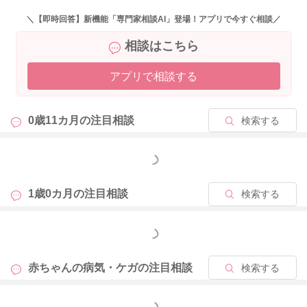
どうぞよろしくお願いします。
＼【即時回答】新機能「専門家相談AI」登場！アプリで今すぐ相談／
相談はこちら
アプリで相談する
2025/9/7 9:48
0歳11カ月の
注目相談
検索する
もっと見る
1歳0カ月の
注目相談
検索する
もっと見る
赤ちゃんの病気・ケガの
注目相談
検索する