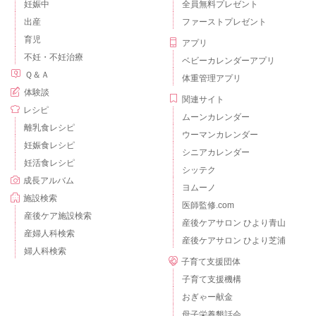
妊娠中
全員無料プレゼント
出産
ファーストプレゼント
育児
アプリ
不妊・不妊治療
ベビーカレンダーアプリ
Ｑ＆Ａ
体重管理アプリ
体験談
関連サイト
レシピ
ムーンカレンダー
離乳食レシピ
ウーマンカレンダー
妊娠食レシピ
シニアカレンダー
妊活食レシピ
シッテク
成長アルバム
ヨムーノ
施設検索
医師監修.com
産後ケア施設検索
産後ケアサロン ひより青山
産婦人科検索
産後ケアサロン ひより芝浦
婦人科検索
子育て支援団体
子育て支援機構
おぎゃー献金
母子栄養懇話会