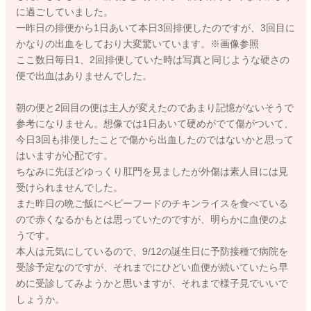
に過ごしていました。
一昨日の排便から1日あいて本日3回排便したのですが、3回目に
かなりの出血をしており大変驚いています。※画像参照
ここ数日毎日1、2回排便していた時は写真と同じような硬さの
便で出血はありませんでした。
朝の便と2回目の便は主人が変えたのであまり記憶がないそうで
参考になりません。想像では1日あいて硬めがでて傷がついて、
今日3回も排便したことで傷から出血したのではないかと思って
はいますが心配です。
ちなみに先ほどゆっくり肛門を見ましたが外傷は素人目には見
受けられませんでした。
また昨日の晩ご飯にベビーフードのチキンライスを食べている
ので赤くなるかもとは思っていたのですが、明らかに血便のよ
うです。
本人は元気にしているので、9/12の誕生日に予防接種で病院を
受診予定なのですが、それまでにひどい血便が続いていたら早
めに受診してみようかと思いますが、それまで様子見でいいで
しょうか。