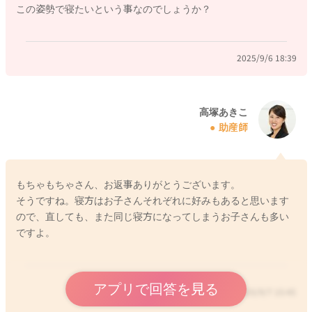
この姿勢で寝たいという事なのでしょうか？
前で喫煙をさける、なるべく母乳育児を行う、一人部屋で寝か
せないなど、他のリスク因子を避けていく工夫をしていただけ
ればいいかと思いますよ。また、どうしてもご心配な場合に
2025/9/6 18:39
は、お子さんの無呼吸を感知するセンサーなどもありますの
で、レンタルなさったり、購入なさる方法もありますよ。お子
さんの寝る姿勢は、成長とともに変化してきますので、今はそ
の都度できる対応で構いませんよ。
高塚あきこ
助産師
2025/9/6 17:00
もちゃもちゃさん、お返事ありがとうございます。
そうですね。寝方はお子さんそれぞれに好みもあると思います
ので、直しても、また同じ寝方になってしまうお子さんも多い
ですよ。
アプリで回答を見る
2025/9/7 15:45