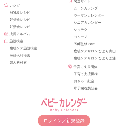
関連サイト
レシピ
ムーンカレンダー
離乳食レシピ
ウーマンカレンダー
妊娠食レシピ
シニアカレンダー
妊活食レシピ
シッテク
成長アルバム
ヨムーノ
施設検索
医師監修.com
産後ケア施設検索
産後ケアサロン ひより青山
産婦人科検索
産後ケアサロン ひより芝浦
婦人科検索
子育て支援団体
子育て支援機構
おぎゃー献金
母子栄養懇話会
ログイン／新規登録