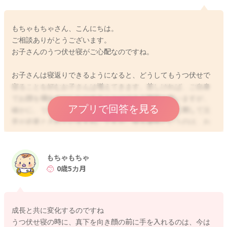
もちゃもちゃさん、こんにちは。
ご相談ありがとうございます。
お子さんのうつ伏せ寝がご心配なのですね。
お子さんは寝返りできるようになると、どうしてもうつ伏せで
寝ることを好むお子さんは増えてきます。苦しければ、ご自身
でお顔を横向きにしたりすることはできる時期と思いますが、
アプリで回答を見る
確かに、うつ伏せ寝は、窒息や乳幼児突然死症候群に関して注
意が必要とされていますね。ですが、寝る姿勢というのは、お
子さんそれぞれ好みもあります。うつ伏せになることがご心配
で、寝返りガードなどを使用されるご家庭もありますが、嫌が
るお子さんもいらっしゃり、うまく寝れなくなってしまうかも
もちゃもちゃ
しれませんね。また、寝返りガードでの窒息事故も報告されて
0歳5カ月
いますので、お子さんが嫌がったり、寝返りをしようとなさっ
ているようであれば、かえって窒息のリスクを高めてしまう可
能性もあります。特に夜中などは、お子さんの寝る姿勢をその
成長と共に変化するのですね
都度変えることが難しい場合もあると思いますので、硬いマッ
うつ伏せ寝の時に、真下を向き顔の前に手を入れるのは、今は
トを使用し、厚着や掛け物をたくさん使用しない、赤ちゃんの