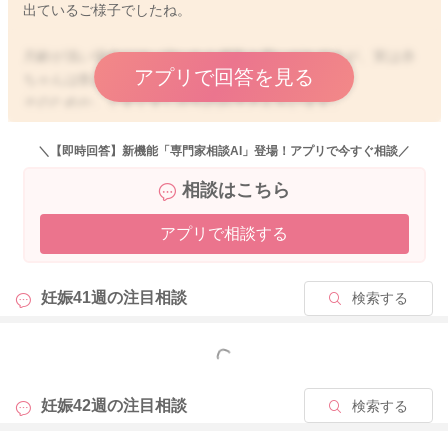
出ているご様子でしたね。
月齢が浅い場合には、泣いたら授乳と思いがちですが、実は赤
アプリで回答を見る
ちゃんは飲み過ぎで苦しいこともあります。
そのためか、ぐずぐずしがちのお子さんもいます。
特に赤ちゃんは胃が膨れると、呼吸を圧迫して深い眠りにつけ
なくなることもあります。
＼【即時回答】新機能「専門家相談AI」登場！アプリで今すぐ相談／
私たち大人も、かなりの満腹時に仰向けで寝るのがしんどいの
相談はこちら
と同じです。
アプリで相談する
そのためには、体重が成長曲線の標準的範囲内で成長している
ことの確認はとても大事になります。
妊娠41週の
注目相談
検索する
過飲症候群とは、母乳やミルクのあげすぎにより、赤ちゃんの
体に不調がおきることとされ、満腹感が理解できるようになる
までの赤ちゃんに見られやすい現象です。
もっと見る
主な症状としては、
妊娠42週の
注目相談
検索する
・体重増加が、1日50g以上ある
・体重増加が、1ヶ月で1500g程度ある