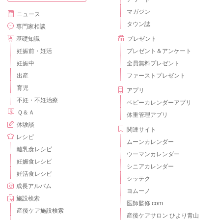
マガジン
ニュース
タウン誌
専門家相談
基礎知識
プレゼント
妊娠前・妊活
プレゼント＆アンケート
妊娠中
全員無料プレゼント
出産
ファーストプレゼント
育児
アプリ
不妊・不妊治療
ベビーカレンダーアプリ
Ｑ＆Ａ
体重管理アプリ
体験談
関連サイト
レシピ
ムーンカレンダー
離乳食レシピ
ウーマンカレンダー
妊娠食レシピ
シニアカレンダー
妊活食レシピ
シッテク
成長アルバム
ヨムーノ
施設検索
医師監修.com
産後ケア施設検索
産後ケアサロン ひより青山