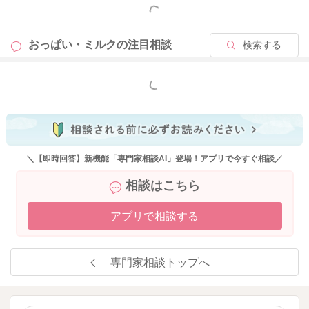
もっと見る
・吐き戻しが頻回にある
・ゼイゼイする呼吸
おっぱい・ミルクの
注目相談
検索する
・息がし辛い
・うなりやいきみがある
・カエルの様なお腹のふくらみ
もっと見る
・なかなか寝付けずにグズグズしている
・飲んでも、しばらくすると、泣く
・便秘やジュルジュルした便が頻回排便
全ての症状が出るわけではありませんが、いくつか当てはまる
＼【即時回答】新機能「専門家相談AI」登場！アプリで今すぐ相談／
場合には、ミルクの飲み過ぎがないか医師や助産師と確認する
相談はこちら
ことが望ましいとされています。
アプリで相談する
お子さんの場合、体重増加しか分かりませんが、体重の増えも
やや右肩上がりですから、おそらくはミルクがそこまで飲む必
要がなさそうな印象ですね。まずはミルクを1回おきにしたり、
専門家相談トップへ
1回に40-60mlくらいにしたりするなど、いきなりストップする
必要はないですが、漸減しても良いと思いますよ。
よろしくご検討お願いします🙇‍♂️