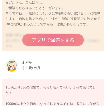
まどかさん、こんにちは。
ご相談くださりありがとうございます。
そうですね、一般的にはミルクは3時間くらい空けるように指導
します。過飲を防ぐためなんですが、健診で1時間でも飲ませて
OKと指導があったようですから、理由がありそうです。
体重の増えなどが少し緩やかでしたか？
アプリで回答を見る
また1日トータルの哺乳量で見ていくなど、理由は様々ではあり
ます。
この時期の赤ちゃんは、1回に80mlーあ100mlを、1日8回くらい
あげられていれば、足りそうな印象です。
まどか
明らかに1時間おきの授乳などで、1日14回くらいの回数になり
0歳1カ月
ますと、1日1000mlを超えてしまい、産まれて1ヶ月の3キロの
赤ちゃんでは過飲になります。
1日あたり33gの増加で、もっと増えてもいいよって感じでし
いかがでしょうか？
た！
そうなりますと、少しあやしてから授乳するなどやってみても
良いと思います！よろしくお願いします。
1000ml以上だと過飲になってしまうんですね、参考にしながら