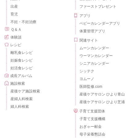
出産
ファーストプレゼント
育児
アプリ
不妊・不妊治療
ベビーカレンダーアプリ
Ｑ＆Ａ
体重管理アプリ
体験談
関連サイト
レシピ
ムーンカレンダー
離乳食レシピ
ウーマンカレンダー
妊娠食レシピ
シニアカレンダー
妊活食レシピ
シッテク
成長アルバム
ヨムーノ
施設検索
医師監修.com
産後ケア施設検索
産後ケアサロン ひより青山
産婦人科検索
産後ケアサロン ひより芝浦
婦人科検索
子育て支援団体
子育て支援機構
おぎゃー献金
母子栄養懇話会