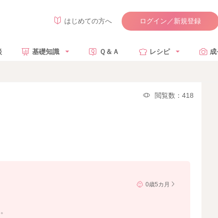
ログイン／新規登録
はじめての方へ
談
基礎知識
Ｑ＆Ａ
レシピ
成
閲覧数：418
0歳5カ月
た。