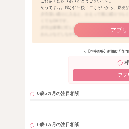
ご相談くださりありがとうございます。
そうですね。確かに生後半年くらいから、昼寝が
夕方深い眠りに入ると、かえって夜に眠りづら
くてもOKです。
夕方は家事に忙しいですよね。
アプリ
おんぶなどしながら、軽く寝かせて、お風呂入
＼【即時回答】新機能「専門
アプ
0歳5カ月の
注目相談
も
0歳6カ月の
注目相談