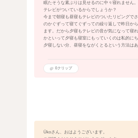
眠たそうな素ぶりは見せるのに中々寝れません
テレビがついているからでしょうか？
今まで朝寝も昼寝もテレビのついたリビングで
のかぐずって寝てぐずっての繰り返しで昨日か
ます。だから夕寝もテレビの音が気になって寝
かといって夕寝も寝室にもっていくのは私的にち
夕寝しない分、昼寝をながくとるという方法は
0
クリップ
Ükoさん、おはようございます。