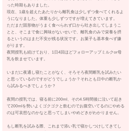
った時期もありました。
現在、1歳を超えたあたりから離乳食は少しずつ食べてくれるよ
うになりました。体重も少しずつですが増えてきています。
ただまだ固形物がうまく食べられず口から吐き出してしまうこ
とと、そこまで食に興味がないせいで、離乳食のみで栄養を摂
るというのはまだ不安が残る状況です。お菓子も基本食べず嫌
がります。
夜間授乳も続けており、1日4回ほどフォローアップミルクor母
乳を飲ませています。
いまだに夜通し寝たことがなく、そろそろ夜間断乳を試みたい
と思っているのですがどうでしょうか？それとも日中の断乳か
ら試みるべきでしょうか？
夜間の授乳では、寝る前に200ml、その4.5時間後に泣いて起き
て200mlを勢いよくゴクゴクと飲むのでお腹空いてるのにやめる
のは可哀想なのかなと思ってしまいやめどきがわかりません。
もし断乳を試みる際、これまで添い乳で寝かしつけしてきてし