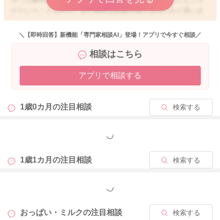
だということなので、まだ授乳は必要な頃ではないかと思いま
した。
離乳食の摂取量がもう少し増えて、哺乳量にも変化が出てくる
＼【即時回答】新機能「専門家相談AI」登場！アプリで今すぐ相談／
ことがありましたら、調整をされていくのもいいと思います。
相談はこちら
寝るにもエネルギーが必要になると言われることもあります。
アプリで相談する
日中の摂取エネルギー量を確保していただくことで、その分夜
に補給をしなくても眠れるようになってくることもあります
よ。
1歳0カ月の
注目相談
検索する
体重の増え幅も今より大きくなってきたところで、ミルクを減
らしてみてはいかがでしょうか？
もっと見る
1歳半ぐらいまでに離乳が完了しているといいとされることもあ
1歳1カ月の
注目相談
検索する
りますよ。
引き続き息子さんのペースをみながら進めてみていただけたら
もっと見る
と思います。
おっぱい・ミルクの
注目相談
検索する
今後おっぱいを終わりにされる時には、添い乳での寝かしつけ