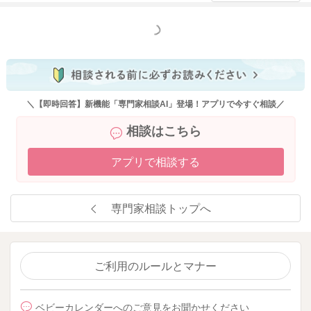
もなくなっていくということですが、その前に繰り返し言い聞
かせをされる時期を設けてください。
もっと見る
最低でも2週間、1ヶ月は言い聞かせを期間を設けます。
そうして心の準備ができるようにされておくといいと思いま
す。
そして言い聞かせをされるように前からでも、添い乳をするの
と並行をして、トントンをしてみてください。
＼【即時回答】新機能「専門家相談AI」登場！アプリで今すぐ相談／
そして寝入ってからも少しトントンは続け、おっぱいは外しま
相談はこちら
す。
そうしていくとだんだんトントンもねんねのための導入材とな
アプリで相談する
っていくかと思います。
おっぱいがなくなってもトントンしてもらったら、ねんねがで
きるようになるかもしれません。
専門家相談トップへ
よかったら参考になさってみてください。
どうぞよろしくお願いします。
ご利用のルールとマナー
2025/9/5 9:19
ベビーカレンダーへのご意見をお聞かせください