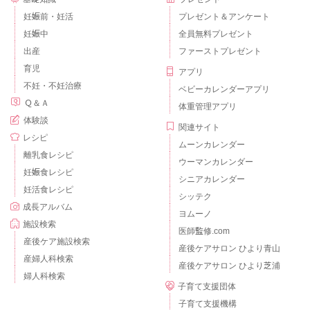
妊娠前・妊活
プレゼント＆アンケート
妊娠中
全員無料プレゼント
出産
ファーストプレゼント
育児
アプリ
不妊・不妊治療
ベビーカレンダーアプリ
Ｑ＆Ａ
体重管理アプリ
体験談
関連サイト
レシピ
ムーンカレンダー
離乳食レシピ
ウーマンカレンダー
妊娠食レシピ
シニアカレンダー
妊活食レシピ
シッテク
成長アルバム
ヨムーノ
施設検索
医師監修.com
産後ケア施設検索
産後ケアサロン ひより青山
産婦人科検索
産後ケアサロン ひより芝浦
婦人科検索
子育て支援団体
子育て支援機構