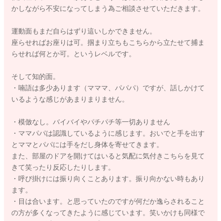
かしながら不安になってしまう為ご相談させていただきます。
運動面もまだ自らはずり這いしかできません。
座らせればお座りは可。掴まり立ちもこちらから立たせて捕ま
らせれば何とか可。というレベルです。
そして知的面。
・喃語は多少あります（マママ、パパパ）ですが、話しかけて
いるような感じがあまりまりません。
・模倣なし。バイバイやパチパチ等一切ありません
・ママパパは認識しているように感じます。おいでと手を出す
とママとパパには手をだし身体を寄せてきます。
また、部屋のドアを開けてはいると気配に気付きこちらを見て
きて笑ったり反応したりします。
・呼び掛けには振り向くことあります。振り向かない時もあり
ます。
・目は合います。と思っていたのですが何だか逸らされること
の方が多くなってきたように感じています。笑いかけも同様で