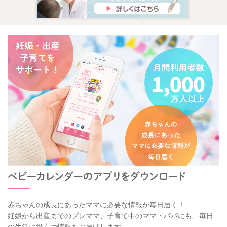
首を振って、音の聞こえ方の変化を楽しんだり、振ってみるこ
とでの感覚を楽しむこともあります。
指先もだんだん使えるようになってくるので、意思を持って動
かす時に手の動きが気になることもあるかもしれません。
成長に伴ってみられているような動き、仕草でもあったりする
のかなと思いました。
そばで見ていて、ご不安な気持ちが続いてしまうのもおつらい
と思います。
かかりつけの先生にもご相談いただいて、安心できるようにも
なさってみてくださいね。
どうぞよろしくお願いします。
赤ちゃんの成長にあったママに必要な情報が毎日届く！
2025/9/5 8:52
妊娠から出産までのプレママ、子育て中のママ・パパにも、毎日
の生活に役立つ情報をお届けします。