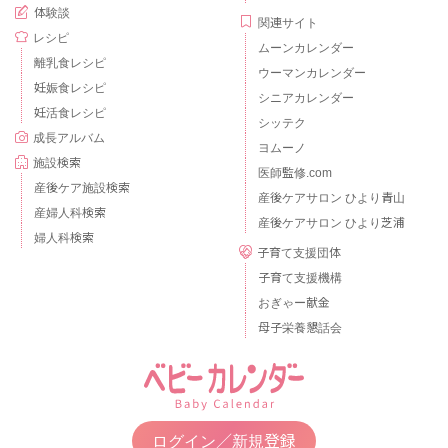
体験談
関連サイト
レシピ
ムーンカレンダー
離乳食レシピ
ウーマンカレンダー
妊娠食レシピ
シニアカレンダー
妊活食レシピ
シッテク
成長アルバム
ヨムーノ
施設検索
医師監修.com
産後ケア施設検索
産後ケアサロン ひより青山
産婦人科検索
産後ケアサロン ひより芝浦
婦人科検索
子育て支援団体
子育て支援機構
おぎゃー献金
母子栄養懇話会
ログイン／新規登録