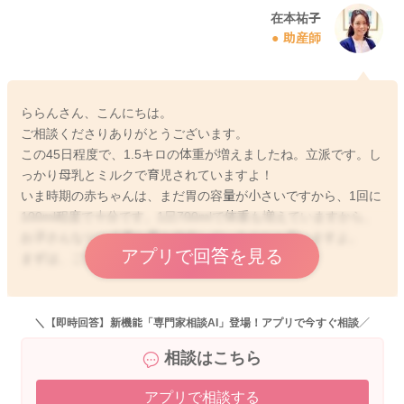
在本祐子
助産師
ららんさん、こんにちは。
ご相談くださりありがとうございます。
この45日程度で、1.5キロの体重が増えましたね。立派です。し
っかり母乳とミルクで育児されていますよ！
いま時期の赤ちゃんは、まだ胃の容量が小さいですから、1回に
100ml程度で十分です。1日700mlで体重も増えていますから、
お子さんなりに必要な量を確保しているのだと思いますよ。
アプリで回答を見る
まずは、ご安心くださいね。
そして、今後の見通しですが、今の時期から生後半年くらいま
で、ミルク量が漸増するイメージがあるかもしれませんが、実
＼【即時回答】新機能「専門家相談AI」登場！アプリで今すぐ相談／
際には、母乳プラスミルクを1日800ml前後飲めていればある程
相談はこちら
度安定した発育が期待されます。
ですので、時折発育をチェックしながら経過を見ていけると良
アプリで相談する
いと思います。