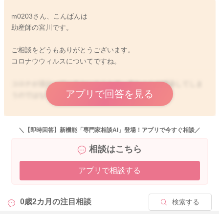
m0203さん、こんばんは
助産師の宮川です。
ご相談をどうもありがとうございます。
コロナウウィルスについてですね。
コロナが流行っているということで、赤ちゃんが感染してしま
アプリで回答を見る
うのではないかとご不安ですね。
妊娠中にコロナに感染をされていたということで、臍の緒、胎
盤を通して母体で作られていた抗体が移行をして、赤ちゃんを
＼【即時回答】新機能「専門家相談AI」登場！アプリで今すぐ相談／
守ってくれることを期待されているようですよ。
相談はこちら
どうぞよろしくお願いします。
アプリで相談する
0歳2カ月の
注目相談
検索する
2025/9/4 20:53