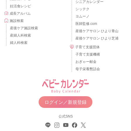
シニアカレンダー
妊活食レシピ
シッテク
成長アルバム
ヨムーノ
施設検索
医師監修.com
産後ケア施設検索
産後ケアサロン ひより青山
産婦人科検索
産後ケアサロン ひより芝浦
婦人科検索
子育て支援団体
子育て支援機構
おぎゃー献金
母子栄養懇話会
ログイン／新規登録
公式SNS