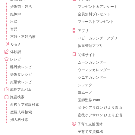
妊娠前・妊活
プレゼント＆アンケート
妊娠中
全員無料プレゼント
出産
ファーストプレゼント
育児
アプリ
不妊・不妊治療
ベビーカレンダーアプリ
Ｑ＆Ａ
体重管理アプリ
体験談
関連サイト
レシピ
ムーンカレンダー
離乳食レシピ
ウーマンカレンダー
妊娠食レシピ
シニアカレンダー
妊活食レシピ
シッテク
成長アルバム
ヨムーノ
施設検索
医師監修.com
産後ケア施設検索
産後ケアサロン ひより青山
産婦人科検索
産後ケアサロン ひより芝浦
婦人科検索
子育て支援団体
子育て支援機構