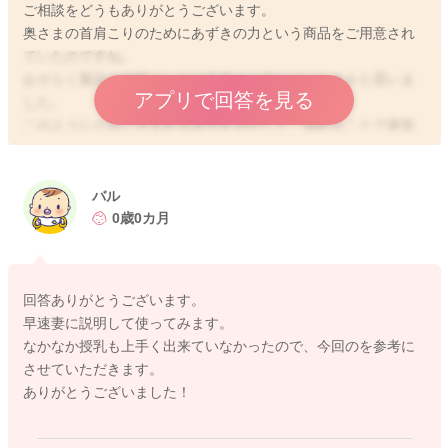
ご相談をどうもありがとうございます。
奥さまの首肩こりのためにあずきの力という商品をご用意され
ていたのですね。
おそらく製品の内容としては天然の小豆だけになるかと思いま
アプリで回答を見る
した。
このように小豆に含まれる水分を活かして、温めることで蒸気
が出てくるようにするのは、よく使われる方法だと思います。
あずきカイロともいいます。
バル
0歳0カ月
授乳中でも安心してお使いいただけると思いますよ。
温めることはとてもいいことになります。
回答ありがとうございます。
赤ちゃんのお世話でどうしても下を向くことが多かったり、猫
早速妻に説明して使ってみます。
背にもなりやすくなることがあります。
なかなか授乳も上手く出来ていなかったので、今回のを参考に
普段の姿勢にも気をつけてもらったり、授乳の姿勢もクッショ
させていただきます。
ンなどを総動員されて、ただ手を添えているだけで背筋を伸ば
ありがとうございました！
し、正面を向いているだけになれるように調整をしていただく
ことでも変わると思いますよ。