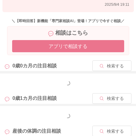
2025/9/4 19:11
抱っこ紐も、お子さんと適度に密着をして、お子さんの頭やお
でこにキスができるぐらいの高さにくるよつにも、ベルトで調
整をしてみてください。
＼【即時回答】新機能「専門家相談AI」登場！アプリで今すぐ相談／
正しく抱っこ紐を装着されることでも、痛みの出方は随分変わ
相談はこちら
りますよ。
アプリで相談する
どうぞよろしくお願いします。
0歳0カ月の
注目相談
検索する
2025/9/4 13:03
もっと見る
0歳1カ月の
注目相談
検索する
もっと見る
産後の体調の
注目相談
検索する