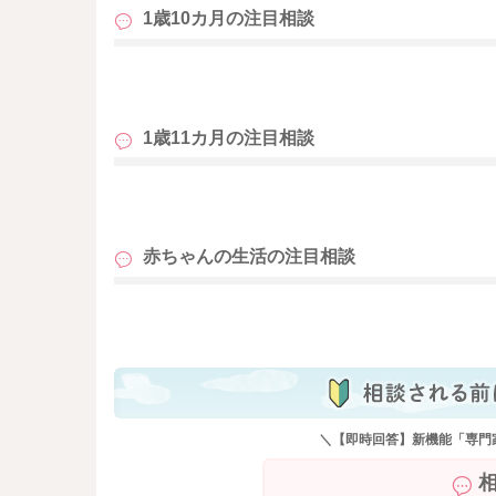
1歳10カ月の
注目相談
も
1歳11カ月の
注目相談
も
赤ちゃんの生活の
注目相談
も
＼【即時回答】新機能「専門