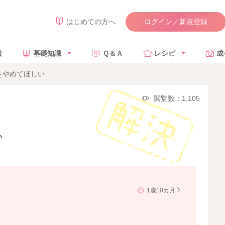
ログイン／新規登録
はじめての方へ
談
基礎知識
Ｑ＆Ａ
レシピ
成
をやめてほしい
閲覧数：1,105
い
1歳10カ月