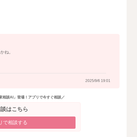
、うまくできなかったことも、楽しい気持ちも、かまって
とを知ったのですね。投げないでとイライラするほど繰り
んが親とかかわれる結果につながります。怒らせる、怒ら
うになってきたけれど、理解する、我慢するのはもう少し
れまでどおり、投げる前に体でとめる、感情を代弁する、
今後、投げる以外の楽しいことを息子さんが見つけ、でき
すかね。
えます。
。
ど、少しだけでも遊びの要素を残しておくほうが息子さん
ではないかと私は思いました。
2025/9/6 19:01
家相談AI」登場！アプリで今すぐ相談／
相談はこちら
2025/9/6 17:58
リで相談する