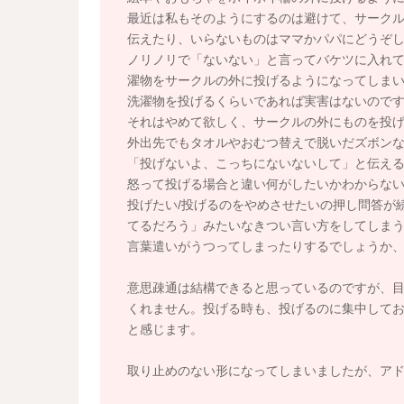
最近は私もそのようにするのは避けて、サーク
伝えたり、いらないものはママかパパにどうぞ
ノリノリで「ないない」と言ってバケツに入れ
濯物をサークルの外に投げるようになってしま
洗濯物を投げるくらいであれば実害はないので
それはやめて欲しく、サークルの外にものを投
外出先でもタオルやおむつ替えで脱いだズボン
「投げないよ、こっちにないないして」と伝え
怒って投げる場合と違い何がしたいかわからな
投げたい/投げるのをやめさせたいの押し問答が
てるだろう」みたいなきつい言い方をしてしま
言葉遣いがうつってしまったりするでしょうか
意思疎通は結構できると思っているのですが、
くれません。投げる時も、投げるのに集中して
と感じます。
取り止めのない形になってしまいましたが、ア