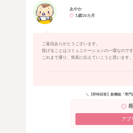
言葉がまだうまく使えない息子さんにとっては
ほしいときも、その投げることで伝えられるこ
あやか
返しているのも、親からの反応であり、息子さ
1歳10カ月
れるなどの感情はまだ未熟です。話を聞けるよ
先になります。
何でも投げる息子さんに、今できることは、こ
ご返信ありがとうございます。
やってほしい行動を伝えることだと思います。
投げることはコミュニケーションの一環なので
ることが増えたら、自然と減っていくように考
これまで通り、気長に伝えていこうと思います
投げでもいいもの、ここへなら投げてもいいな
にもあやかさんにも余白になって気楽になるの
少しでも参考になれば幸いです。
＼【即時回答】新機能「専門
アプ