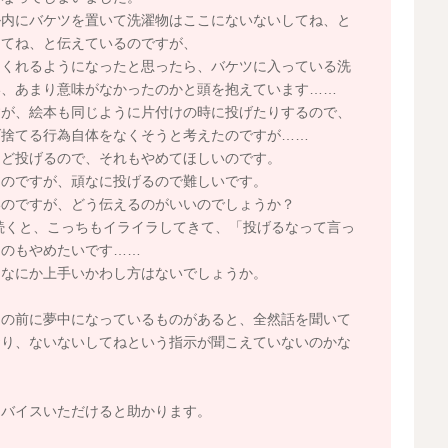
ル内にバケツを置いて洗濯物はここにないないしてね、と
してね、と伝えているのですが、
てくれるようになったと思ったら、バケツに入っている洗
い、あまり意味がなかったのかと頭を抱えています……
すが、絵本も同じように片付けの時に投げたりするので、
げ捨てる行為自体をなくそうと考えたのですが……
など投げるので、それもやめてほしいのです。
るのですが、頑なに投げるので難しいです。
いのですが、どう伝えるのがいいのでしょうか？
続くと、こっちもイライラしてきて、「投げるなって言っ
うのもやめたいです……
、なにか上手いかわし方はないでしょうか。
目の前に夢中になっているものがあると、全然話を聞いて
おり、ないないしてねという指示が聞こえていないのかな
ドバイスいただけると助かります。