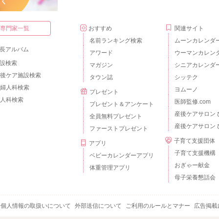
・専門家一覧
おすすめ
関連サイト
名前ランキング検索
ムーンカレンダ
長アルバム
アワード
ウーマンカレン
設検索
マガジン
シニアカレンダ
後ケア施設検索
タウン誌
シッテク
婦人科検索
ヨムーノ
プレゼント
人科検索
医師監修.com
プレゼント＆アンケート
産後ケアサロン 
全員無料プレゼント
産後ケアサロン 
ファーストプレゼント
子育て支援団体
アプリ
子育て支援機構
ベビーカレンダーアプリ
おぎゃー献金
体重管理アプリ
母子栄養懇話会
個人情報の取扱いについて
外部送信について
ご利用のルールとマナー
広告掲載