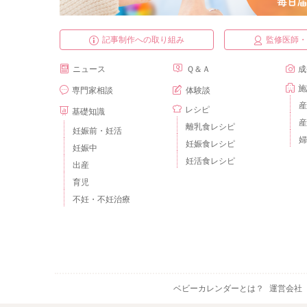
記事制作への取り組み
監修医師
ニュース
Ｑ＆Ａ
成
施
専門家相談
体験談
産
レシピ
基礎知識
産
離乳食レシピ
妊娠前・妊活
婦
妊娠食レシピ
妊娠中
妊活食レシピ
出産
育児
不妊・不妊治療
ベビーカレンダーとは？
運営会社