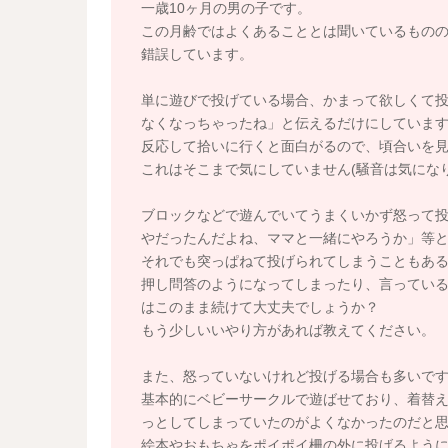
一歳10ヶ月の男の子です。
この月齢ではよくあることとは聞いているもの
錯誤しています。
単に遊びで投げている場合、かまって欲しくて
なくなっちゃったね」と伝えるだけにしていま
反応して拾いに行くと面白がるので、頃合いを
これはそこまで気にしていません(騒音は気にな
ブロックなどで遊んでいてうまくいかず怒って
やだったんだよね、ママと一緒にやろうか」等
それでも突っぱねて投げられてしまうこともあ
押し問答のようになってしまったり、言ってい
はこのまま続けて大丈夫でしょうか？
もう少しいいやり方があれば教えてください。
また、怒っていないけれど投げる場合も多いで
基本的にベビーサークルで遊ばせており、着替
っとしてしまっていたのがよくなかったのだと
絵本やおもちゃをポイポイ柵の外に投げるよう