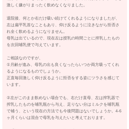
激しく嫌がりまったく飲めなくなりました。
退院後、何とか右だけ吸い続けてくれるようになりましたが、
左は扁平乳首なこともあり、仰け反るように泣きながら拒否さ
れ全く飲めるようになりません。
母乳は出ているので、現在左は授乳の時間ごとに搾乳したもの
を次回哺乳便で与えています。
ご相談なのですが、
①月齢が進み、母乳の出も良くなったらいつか両方吸ってくれ
るようになるものでしょうか。
正直毎回激しく仰け反るように拒否をする姿にツラさを感じて
います。
②左がこのまま飲めない場合でも、右だけ直母、左は搾乳器で
搾乳したものを哺乳瓶から与え、足りない分はミルクを哺乳瓶
で補う、という現在の方法でも今後問題はないでしょうか。4-6
ヶ月くらいは混合で母乳を与えたいと考えております。