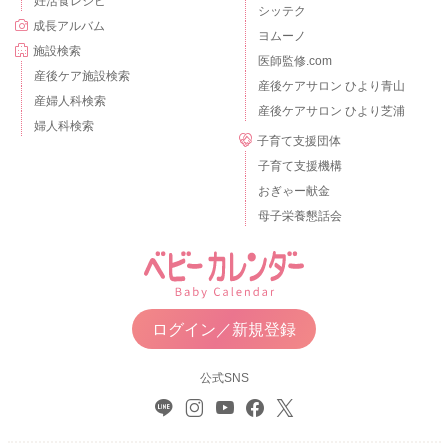
妊活食レシピ
シッテク
成長アルバム
ヨムーノ
施設検索
医師監修.com
産後ケア施設検索
産後ケアサロン ひより青山
産婦人科検索
産後ケアサロン ひより芝浦
婦人科検索
子育て支援団体
子育て支援機構
おぎゃー献金
母子栄養懇話会
ログイン／新規登録
公式SNS