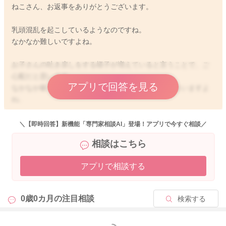
ねこさん、お返事をありがとうございます。
乳頭混乱を起こしているようなのですね。
なかなか難しいですよね。
お子さんの吐き戻しをする様子が増えていると言うことで、ご
心配だと思います。
アプリで回答を見る
なかなか吸ってもらえないことでも悲しくなってしまいますよ
ね。
お子さんがなかなか吸ってくれないことで、搾乳を続けながら
＼【即時回答】新機能「専門家相談AI」登場！アプリで今すぐ相談／
おっぱいだけの方もいらっしゃいましたし、混合授乳を続けら
相談はこちら
れる方もいらっしゃいますよ。
おっぱいを飲んでいることに変わりはありませんので、飲むこ
アプリで相談する
とでその都度ねこさんの体内で作られている抗体を受け取るこ
とができるようになります。
母乳からの恩恵を受け続けられるようになります。
0歳0カ月の
注目相談
検索する
また直接吸ってもらう機会が減っていくことで、今後より簡単