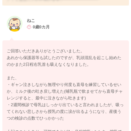
扁平で吸うのが難しいという左側も搾乳を続けておられるよう
でしたら、徐々に皮膚は柔らかくなり、伸展もしやすくなって
くると思います。
ねこ
生まれてひと月ぐらいになるまでは、一時的にでも乳頭保護機
0歳0カ月
を使用されて、吸ってもらってみてもいいかもしれません。
そうすることで、もしかするとさらに乳頭が突出をして、息子
さんのお口も成長に伴い大きくなることで吸い付けるようにな
ご回答いただきありがとうございました。
る可能性もあると思います。
あれから保護器等も試したのですが、乳頭混乱を起こし始めた
のかまた2日程右乳首も吸えなくなりました。
なのでよかったらお試しになってみるのも一つなのではと思い
ます。
また、
・ギャン泣きしながら無理やり何度も直母を練習しているせい
保護器を使用されて、左から吸ってもらって、右も吸ってもら
か、ミルク後の吐き戻し増えた(哺乳瓶で飲ませてから直母チャ
い、足りない分は搾乳があれば搾乳、そしてミルクを追加され
レンジすると、最中に泣きながら吐きます)
てみてはどうかなと思います。
・2週間検診で母乳はしっかり出ていると言われましたが、吸っ
てくれない悲しさから授乳の度に涙が出るようになり、産後う
産院、もしくはお近くの母乳外来へ、ご相談いただけたらと思
つの検診の点数でひっかかった
います。
どうぞよろしくお願いします。