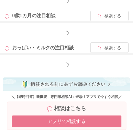
にすぐ吸えてしまうほうが良くなってしまうことはあると思い
もっと見る
ます。
その匙加減は、なかなか難しいと思うのですが、ねこさんが納
0歳1カ月の
注目相談
検索する
得される形で授乳が進められるといいと思いますよ。
もっと見る
どうぞよろしくお願いします。
おっぱい・ミルクの
注目相談
検索する
2025/9/8 19:20
もっと見る
＼【即時回答】新機能「専門家相談AI」登場！アプリで今すぐ相談／
相談はこちら
アプリで相談する