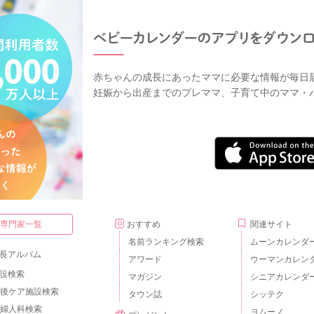
赤ちゃんの成長にあったママに必要な情報が毎日
妊娠から出産までのプレママ、子育て中のママ・
・専門家一覧
おすすめ
関連サイト
名前ランキング検索
ムーンカレンダ
長アルバム
アワード
ウーマンカレン
設検索
マガジン
シニアカレンダ
後ケア施設検索
タウン誌
シッテク
婦人科検索
ヨムーノ