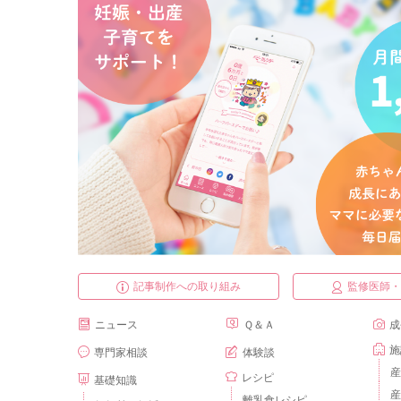
記事制作への取り組み
監修医師
ニュース
Ｑ＆Ａ
成
施
専門家相談
体験談
産
レシピ
基礎知識
産
離乳食レシピ