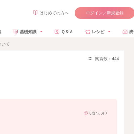
ログイン／新規登録
はじめての方へ
談
基礎知識
Ｑ＆Ａ
レシピ
成
ついて
閲覧数：444
0歳7カ月