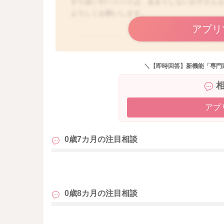
ずり這いやハイハイは、あまりしないお子さん
よろしくお願いします。
アプリ
＼【即時回答】新機能「専門
アプ
0歳7カ月の
注目相談
も
0歳8カ月の
注目相談
も