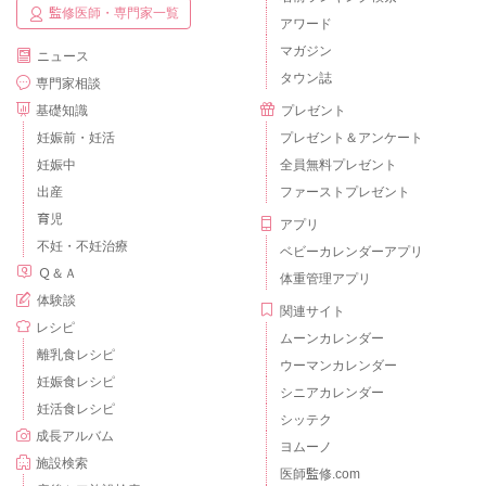
監修医師・専門家一覧
アワード
マガジン
ニュース
タウン誌
専門家相談
基礎知識
プレゼント
妊娠前・妊活
プレゼント＆アンケート
妊娠中
全員無料プレゼント
出産
ファーストプレゼント
育児
アプリ
不妊・不妊治療
ベビーカレンダーアプリ
Ｑ＆Ａ
体重管理アプリ
体験談
関連サイト
レシピ
ムーンカレンダー
離乳食レシピ
ウーマンカレンダー
妊娠食レシピ
シニアカレンダー
妊活食レシピ
シッテク
成長アルバム
ヨムーノ
施設検索
医師監修.com