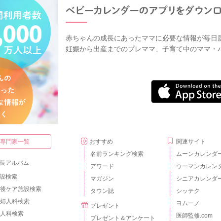
赤ちゃんの成長にあったママに必要な情報が毎日
妊娠から出産までのプレママ、子育て中のママ・
・専門家一覧
おすすめ
関連サイト
名前ランキング検索
ムーンカレンダ
長アルバム
アワード
ウーマンカレン
設検索
マガジン
シニアカレンダ
後ケア施設検索
タウン誌
シッテク
婦人科検索
ヨムーノ
プレゼント
人科検索
医師監修.com
プレゼント＆アンケート