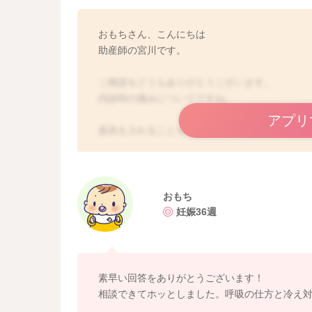
おもちさん、こんにちは
助産師の宮川です。
ご相談をどうもありがとうございます。
内診時の痛みについてですね。
アプリ
器具を入れることを思うと、とても緊張をする
自然と無意識に体に力が入ってしまうことがあ
書かれていたように、力が入っていて、身体が
ます。
そしてまたさらに力が入ってしまうという悪循
おもち
妊娠36週
器具を入れることがあったり、先生が子宮の開
その時に、息を必ず吐くことを意識されてみて
ゆっくりと細く長く吐く息に合わせて、体の力
これを繰り返してみてください。
素早い回答をありがとうございます！
陣痛が来た時にも使えることになります。
相談できてホッとしました。呼吸の仕方と冷え
陣痛中も体に力が入っていると痛みを強く感じ