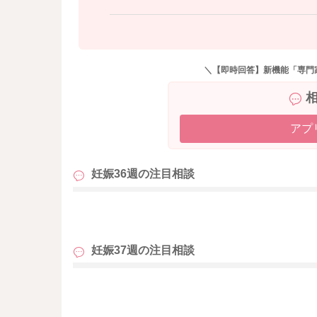
あとは日頃から足元から冷え対策をされて、温
があります。
冷えているときゅっと縮こまっていることもあ
＼【即時回答】新機能「専門
よかったら参考になさってみてください。
どうぞよろしくお願いします。
アプ
妊娠36週の
注目相談
も
妊娠37週の
注目相談
も