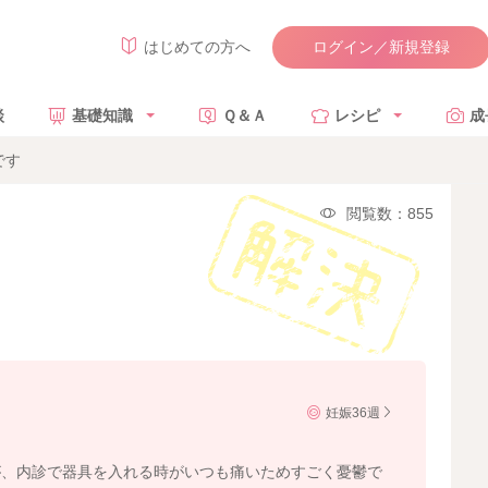
ログイン／新規登録
はじめての方へ
談
基礎知識
Ｑ＆Ａ
レシピ
成
です
閲覧数：855
妊娠36週
が、内診で器具を入れる時がいつも痛いためすごく憂鬱で