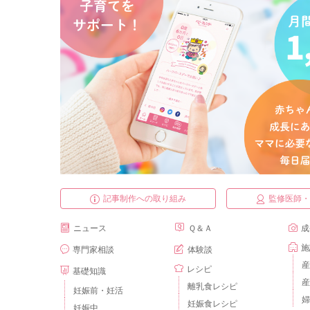
記事制作への取り組み
監修医師
ニュース
Ｑ＆Ａ
成
施
専門家相談
体験談
産
レシピ
基礎知識
産
離乳食レシピ
妊娠前・妊活
婦
妊娠食レシピ
妊娠中