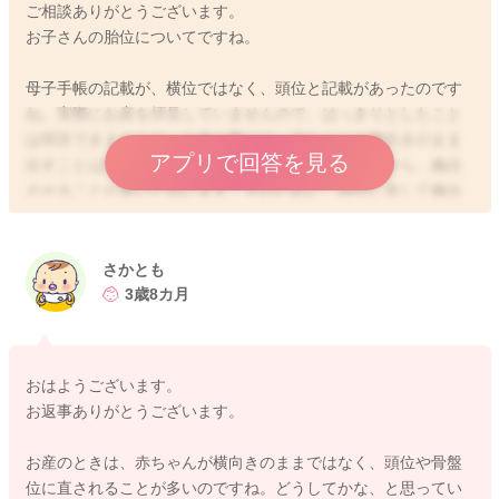
ご相談ありがとうございます。
お子さんの胎位についてですね。
母子手帳の記載が、横位ではなく、頭位と記載があったのです
ね。実際にお産を拝見していませんので、はっきりとしたこと
は明言できませんが、お産の際には、赤ちゃんが横向きのまま
アプリで回答を見る
出すことは難しいので、一度頭位や骨盤位に直してから、娩出
させることが多いと思います。そのために、頭位に直して娩出
させたことで頭位と記載したのかもしれません。詳細なことは
分かりませんが、もしご心配であれば、出産された産院にお問
い合わせいただくと安心かもしれませんね。
さかとも
3歳8カ月
2025/9/2 6:00
おはようございます。
お返事ありがとうございます。
お産のときは、赤ちゃんが横向きのままではなく、頭位や骨盤
位に直されることが多いのですね。どうしてかな、と思ってい