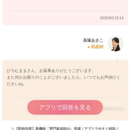
3- 夜間は母乳＋ミルクか、もうミルクだけでいくか。
→これもママさんのご意向で構いませんよ。特に決まりがある
2025/9/3 22:14
わけではないですし、ママさんが今後どのように授乳なさって
いきたいか、ご希望で決めていただいていいと思います。おっ
ぱいの場合には、ミルクに比べて腹持ちがあまり良くないと言
われていますので、おっぱいは特に頻回授乳になってしまいま
高塚あきこ
助産師
す。ミルクをしっかり足していただき、少し寝てくれるのであ
れば、それでも問題ないですが、ママさんがもし今後もおっぱ
いを飲ませていきたいとお考えなのであれば、夜間も授乳か搾
乳は続けられる方がいいと思います。
ひろむままさん、お返事ありがとうございます。
4- 何でもいいのでアドバイスもらえると嬉しいです。
また何かお困りのことがございましたら、いつでもお声掛けく
→ おっぱいの分泌量は、その日の体調や疲れ、栄養不足、睡眠
ださいね。
不足など、様々な要因で増減しますよ。1日の中でも、おっぱい
の濃度や量などが変化すると言われています。特に疲れが溜ま
ってくる夕方以降は、どうしても分泌が減ってしまうママさん
アプリで回答を見る
も多いですよ。まだ、生後1ヶ月弱ということであれば、これか
2025/9/4 21:23
らまだおっぱいが増えることは期待できますが、まだ産後間も
ないですので、分泌量は分娩時の出血や疲労、産後の休息状況
や精神的負担など、環境要素や精神的要素もまた影響を及ぼす
＼【即時回答】新機能「専門家相談AI」登場！アプリで今すぐ相談／