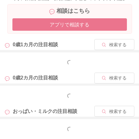
と言われています。 おっぱいを頑張り過ぎて、結果疲労困憊
相談はこちら
で、分泌が増してくれないケースもあります。 頻回直母と話は
矛盾しますが、疲れたり休息が取りにくい時には、やってくだ
アプリで相談する
さっているように、上手にミルクを使って、ママさんも休息を
十分に取ってくださいね。母乳育児は、母乳を少しでも長くあ
げることに意義がありますよ。あまり最初からご無理なさらず
0歳1カ月の
注目相談
検索する
に、気長に進めてみてくださいね。またお子さんの体重を定期
的に測っていただいて、母子手帳の成長曲線でお子さんなりの
成長がしっかりあるかをみながら、おっぱいとミルクのバラン
もっと見る
スを確認していかれるといいかと思いますよ。おっぱいの分泌
のためには、身体を冷やさない、栄養をバランスよくしっかり
0歳2カ月の
注目相談
検索する
摂る、常温または温かい水分を十分に摂る、肩回しや首回しな
どをして血行を良くするなどを心がけていただくと、母乳の維
もっと見る
持や分泌量アップに効果があると言われています。こちらも併
せてお試しになってみてくださいね。
おっぱい・ミルクの
注目相談
検索する
もっと見る
2025/9/2 5:55