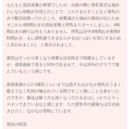
もともと混合栄養が希望でしたが、出産の際に母乳育児も進め
たいなら初動が大切とのことで、ミルクをたすことなく母乳の
みで数日頑張ってたところ、体重減少と強めの黄疸が出たため
そこから4時間おきの混合栄養と搾乳をスタートしました。4時
間おきの縛りは今もうありません。搾乳は日中3時間おき夜間4
時間おき、もし授乳後できるならやる(おっぱいを空にするため
と言われました)、と指示されました。
黄疸はすっかり良くなり体重も出生時まで回復をしています
が、成長曲線で見ると50%で生まれて、今は25%のグラフで進
んでいるという感じです。
産後直後から2-3週目くらいまでは息子もなかなか母乳をうまく
吸えてなく乳頭が噛まれている間ですごく痛いことも多かった
のですが、最近は吸う力も強くなってひるまはしっかりとラッ
チオンできているなと感じます。ただ授乳中の寝落ちは引き続
きひどく、なかなか苦戦しています。
現在の状況