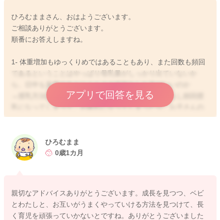
ひろむままさん、おはようございます。
ご相談ありがとうございます。
順番にお答えしますね。
1- 体重増加もゆっくりめではあることもあり、また回数も頻回
であるということはやっぱり母乳量がしっかり出ていないか
ら、日中も直母のあとにミルクの追加をした方がいいのか
アプリで回答を見る
→授乳方法はママさんのご意向で構いませんので、もし頻回授
乳になってしまって、お疲れになってしまったり、お子さんの
体重増加がご心配であれば、おっぱい+ミルクで授乳していただ
くと、間隔も空きますし、ママさんのご負担が軽減されること
はあると思いますよ。
ひろむまま
2- 授乳後の搾乳は必要なのか。正直息子は寝落ちしてお腹の上
0歳1カ月
に乗った状態でいることが多く搾乳はすごく難しい。
→おっぱいを増やしていきたいご希望があるのでしたら、授乳
後に搾乳をしていただくのは有効と思います。ただ、おっぱい
親切なアドバイスありがとうございます。成長を見つつ、ベビ
を飲ませてくださっていて、ある程度お子さんが飲めているご
とわたしと、お互いがうまくやっていける方法を見つけて、長
様子があるのでしたら、必ずしも必須ではないように思います
く育児を頑張っていかないとですね。ありがとうございました
よ。