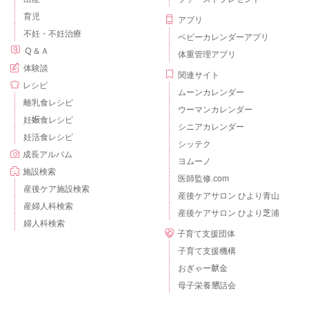
育児
アプリ
不妊・不妊治療
ベビーカレンダーアプリ
Ｑ＆Ａ
体重管理アプリ
体験談
関連サイト
レシピ
ムーンカレンダー
離乳食レシピ
ウーマンカレンダー
妊娠食レシピ
シニアカレンダー
妊活食レシピ
シッテク
成長アルバム
ヨムーノ
施設検索
医師監修.com
産後ケア施設検索
産後ケアサロン ひより青山
産婦人科検索
産後ケアサロン ひより芝浦
婦人科検索
子育て支援団体
子育て支援機構
おぎゃー献金
母子栄養懇話会