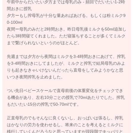
午前中からだいたい夕方までは母乳のみ - 頻回でだいたい1-2時
間おきに授乳
夕方ーもし搾母乳が十分な量あればあげる。もしくは粉ミルク9
0-100ml
夜間ー母乳のみだと2時間おき。昨日母乳後ミルクを50ml追加し
たら3時間寝てくれました。ただ寝落ちすることが多くてミルク
まで繋げられないというのがほとんど。
先週までは夕方から夜間はミルクを3-4時間おきにあげて、搾乳
を3-4時間おきにしてましたが、ミルクと搾乳で結局母乳のみよ
りも起きなきゃいけないんだったら直母をしてみようかなと思
いつき夜間搾乳を止めました。
つい先日ベビースケールで直母前後の体重変化をチェックでき
る機会があり、左右10分ごとの授乳で70mlあたりでした。搾乳
もだいたい15分の搾乳で50-70mlです。
正直母乳のでもそんなに良くないし、おっぱいは張るし、搾乳
はかなりの労力を使わせるし、将来のことを考えるとミルクに
移行していくんだろうなと思っていますが現段階でキッパリと