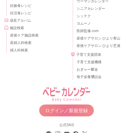
ウーマンカレンダー
妊娠食レシピ
シニアカレンダー
妊活食レシピ
シッテク
成長アルバム
ヨムーノ
施設検索
医師監修.com
産後ケア施設検索
産後ケアサロン ひより青山
産婦人科検索
産後ケアサロン ひより芝浦
婦人科検索
子育て支援団体
子育て支援機構
おぎゃー献金
母子栄養懇話会
ログイン／新規登録
公式SNS