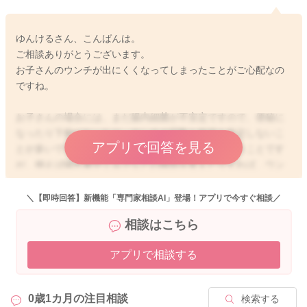
ゆんけるさん、こんばんは。
ご相談ありがとうございます。
お子さんのウンチが出にくくなってしまったことがご心配なの
ですね。
お子さんの場合には、まだ腸内細菌が不安定ですので、便秘に
なったり下痢になったり、ウンチの回数も性状も安定しないこ
アプリで回答を見る
とが多いですよ。おっぱいメインに変えられたということです
が、例えば哺乳量やミルクなどの種類を変えたりすれば、ウン
チの性状が変化することはよくありますよ。ですので、おっぱ
いメインになさったことで、一時的に腸内環境が変化したのか
＼【即時回答】新機能「専門家相談AI」登場！アプリで今すぐ相談／
もしれませんね。確かに、あまり何日も溜めてしまうと、溜ま
相談はこちら
ったウンチが硬い栓のようになってしまい、よりウンチが出に
くくなったりすることもあります。お子さんの場合には、腸内
アプリで相談する
細菌が変化すれば、すぐには改善されないこともありますが、
お子さんが特に苦しかったり、吐き戻しが増えたりすることが
あまり気にならないのであれば、やってくださっているよう
0歳1カ月の
注目相談
検索する
に、綿棒浣腸やお腹のマッサージなどをなさっていただいて、