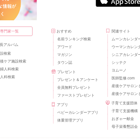
・専門家一覧
おすすめ
関連サイト
名前ランキング検索
ムーンカレンダ
長アルバム
アワード
ウーマンカレン
設検索
マガジン
シニアカレンダ
後ケア施設検索
タウン誌
シッテク
婦人科検索
ヨムーノ
プレゼント
人科検索
医師監修.com
プレゼント＆アンケート
産後ケアサロン 
全員無料プレゼント
産後ケアサロン 
ファーストプレゼント
子育て支援団体
アプリ
子育て支援機構
ベビーカレンダーアプリ
おぎゃー献金
体重管理アプリ
母子栄養懇話会