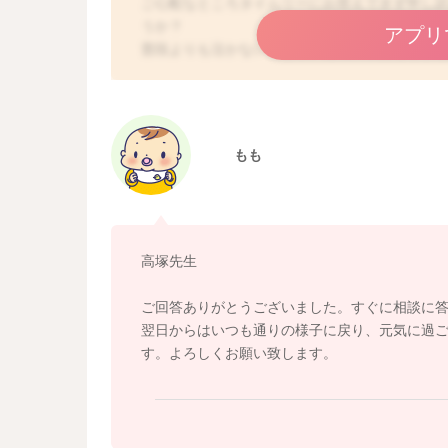
ご心配なところタイムリーにお答えできず申し
うか？
アプリ
普段よりも泣かないことや、睡眠の状態などが普
番近くで見ていらっしゃるママさんが、何か様
になる場合があります。特に小さなお子さんの
たり、痛みや不快感を訴えることができません
は元々の体力や免疫力も弱いために、例えば何
もも
時間を要することもあります。ですので、数日
乳量が低下したり、ウンチの性状がより緩くな
普段通りにおっぱいやミルクがしっかりと飲め
には、少しご様子を見ていただいても構いませ
になるのであれば、一度小児科でご相談なさって
高塚先生
いね。
ご回答ありがとうございました。すぐに相談に
翌日からはいつも通りの様子に戻り、元気に過
す。よろしくお願い致します。