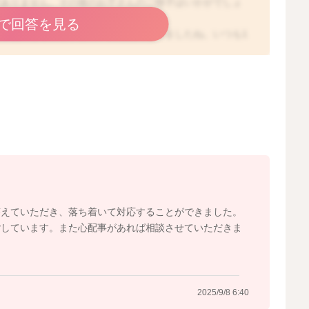
訳ありません。その後のお子さんのご様子はいかがでしょ
で回答を見る
段と異なることがあり、ご心配になりましたね。いつも1
子が変、いつもと違うとお感じになるのは、重要なサイン
場合には、ご自分でなかなか体調の変化を伝えられなかっ
ので、ママさんの感覚がとても大切になります。お子さん
らかの体調不良があった場合でも、体調が回復するまでに
はお子さんのご様子に気をつけて見ていただき、例えば哺
ったり、機嫌が悪いなどがないか見てあげてくださいね。
て、おしっこやウンチも普段通り、機嫌がいいなどの場合
んが、なんとなく元気がない、グッタリしているとお感じ
もいいかと思いますよ。 どうぞお大事になさってくださ
答えていただき、落ち着いて対応することができました。
ごしています。また心配事があれば相談させていただきま
2025/9/1 5:17
2025/9/8 6:40