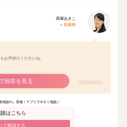
高塚あきこ
助産師
でもお声掛けくださいね。
で回答を見る
2025/9/8 20:53
家相談AI」登場！アプリで今すぐ相談／
相談はこちら
リで相談する