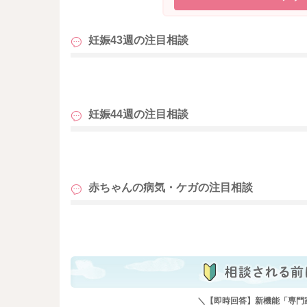
妊娠43週の
注目相談
も
妊娠44週の
注目相談
も
赤ちゃんの病気・ケガの
注目相談
も
＼【即時回答】新機能「専門