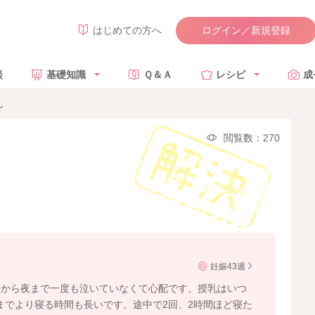
ログイン／新規登録
はじめての方へ
談
基礎知識
Ｑ＆Ａ
レシピ
成
ん
閲覧数：270
妊娠43週
朝から夜まで一度も泣いていなくて心配です。授乳はいつ
までより寝る時間も長いです。途中で2回、2時間ほど寝た