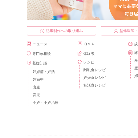
記事制作への取り組み
監修医師
ニュース
Ｑ＆Ａ
成
施
専門家相談
体験談
産
レシピ
基礎知識
産
離乳食レシピ
妊娠前・妊活
婦
妊娠食レシピ
妊娠中
妊活食レシピ
出産
育児
不妊・不妊治療