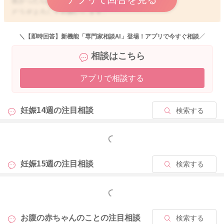
良かったら参考になさってみてください。
どうぞよろしくお願いします。
＼【即時回答】新機能「専門家相談AI」登場！アプリで今すぐ相談／
相談はこちら
2025/8/27 18:57
アプリで相談する
妊娠14週の
注目相談
検索する
もっと見る
妊娠15週の
注目相談
検索する
もっと見る
お腹の赤ちゃんのことの
注目相談
検索する