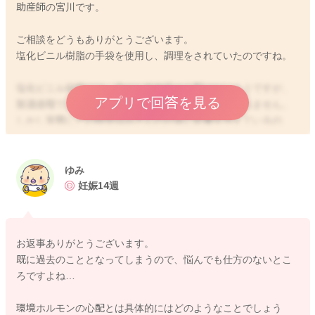
助産師の宮川です。
ご相談をどうもありがとうございます。
塩化ビニル樹脂の手袋を使用し、調理をされていたのですね。
塩化ビニル樹脂には、発がん性物質の心配はないようですが、
アプリで回答を見る
製造過程では環境ホルモンなどの心配があるかもしれません。
しかし実際にどの程度ゆみさんのお体に影響を与えているの
は、こちらではお返事が難しいところになってきてしまいま
す。
ご不安になられているところ、大変申し訳ありません。
ゆみ
妊娠14週
一度かかりつけの先生へもご相談いただけたらと思います。
どうぞよろしくお願いします。
お返事ありがとうございます。
既に過去のこととなってしまうので、悩んでも仕方のないとこ
ろですよね…
2025/8/27 9:30
環境ホルモンの心配とは具体的にはどのようなことでしょう