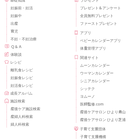
基礎知識
プレゼント
妊娠前・妊活
プレゼント＆アンケート
妊娠中
全員無料プレゼント
出産
ファーストプレゼント
育児
アプリ
不妊・不妊治療
ベビーカレンダーアプリ
Ｑ＆Ａ
体重管理アプリ
体験談
関連サイト
レシピ
ムーンカレンダー
離乳食レシピ
ウーマンカレンダー
妊娠食レシピ
シニアカレンダー
妊活食レシピ
シッテク
成長アルバム
ヨムーノ
施設検索
医師監修.com
産後ケア施設検索
産後ケアサロン ひより青山
産婦人科検索
産後ケアサロン ひより芝浦
婦人科検索
子育て支援団体
子育て支援機構