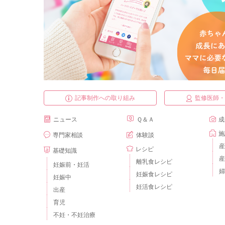
記事制作への取り組み
監修医師
ニュース
Ｑ＆Ａ
成
施
専門家相談
体験談
産
レシピ
基礎知識
産
離乳食レシピ
妊娠前・妊活
婦
妊娠食レシピ
妊娠中
妊活食レシピ
出産
育児
不妊・不妊治療