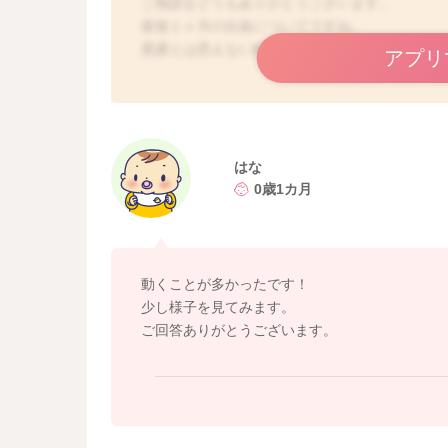
ご相談をどうもありがとうございます。
産後１ヶ月の出血についてですね。
悪露とは思えない鮮血が見られていたのですね
アプリ
動くことが多くなっていましたか？
動くことが多くなっていたこともありましたら
す。
安静にして過ごされてみると、また落ち着いて
はな
0歳1カ月
横になる時間をまだメインにしていただきつつ
またずっと変わらずに安静にされていて、出血
ません。
動くことが多かったです！
生理期間中は、一時的に母乳の分泌が減ってし
少し様子を見てみます。
しかし終われば、また元に戻りますよ。
ご回答ありがとうございます。
よかったら参考になさってみてください。
どうぞよろしくお願いします。