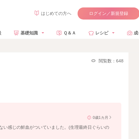
ログイン／新規登録
はじめての方へ
談
基礎知識
Ｑ＆Ａ
レシピ
成
閲覧数：648
0歳1カ月
えない感じの鮮血がついていました。(生理最終日ぐらいの