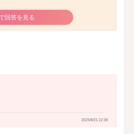
。
で回答を見る
、その影響により悪露がまた増えて出てくることがありま
きますよ。
、動くことも少しずつ増やしていただくといいですよ。
が増えているようでしたら、生理の可能性もあるかもしれ
まうこともあります。
2025/8/21 22:38