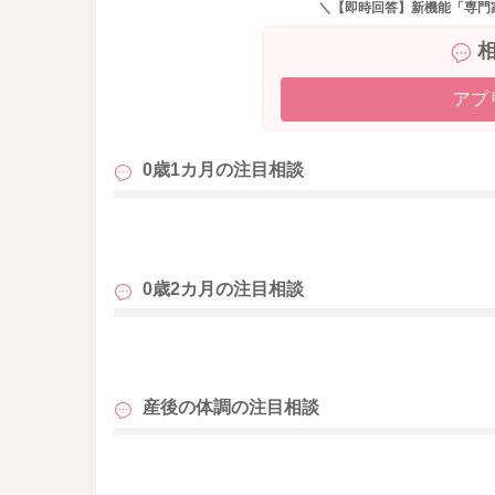
＼【即時回答】新機能「専門
アプ
0歳1カ月の
注目相談
も
0歳2カ月の
注目相談
も
産後の体調の
注目相談
も