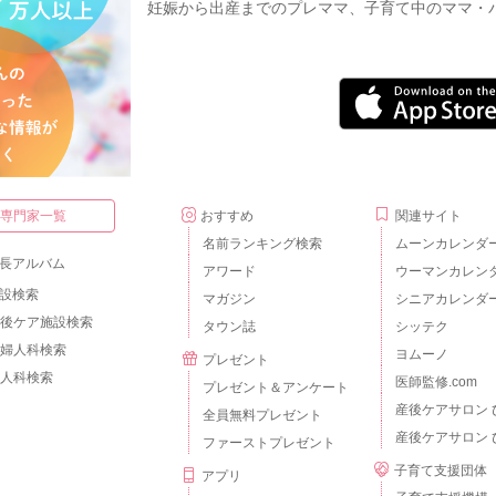
妊娠から出産までのプレママ、子育て中のママ・
・専門家一覧
おすすめ
関連サイト
名前ランキング検索
ムーンカレンダ
長アルバム
アワード
ウーマンカレン
設検索
マガジン
シニアカレンダ
後ケア施設検索
タウン誌
シッテク
婦人科検索
ヨムーノ
プレゼント
人科検索
医師監修.com
プレゼント＆アンケート
産後ケアサロン 
全員無料プレゼント
産後ケアサロン 
ファーストプレゼント
子育て支援団体
アプリ