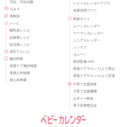
不妊・不妊治療
ベビーカレンダーアプリ
Ｑ＆Ａ
体重管理アプリ
体験談
関連サイト
レシピ
ムーンカレンダー
離乳食レシピ
ウーマンカレンダー
妊娠食レシピ
シニアカレンダー
妊活食レシピ
シッテク
成長アルバム
ヨムーノ
施設検索
医師監修.com
産後ケア施設検索
産後ケアサロン ひより青山
産婦人科検索
産後ケアサロン ひより芝浦
婦人科検索
子育て支援団体
子育て支援機構
おぎゃー献金
母子栄養懇話会