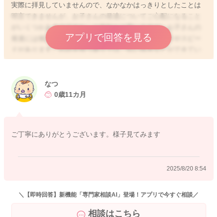
実際に拝見していませんので、なかなかはっきりとしたことは
明言できませんが、お子さんの発達についてご心配になること
がいくつかあるのですね。ご存知とは思いますが、お子さんの
アプリで回答を見る
発達には個人差が大きいです。お子さんなりのペースやスピー
ドがあります。お話を伺う限りでは、伝い歩きなどができてい
るということですと、身体の発達は問題ないように思います
よ。ただ、お子さんの場合には、他のことに集中していたり、
何か興味があることが他にあれば、例えば呼ばれていることは
なつ
理解していても、呼びかけに振り向かなかったりすることもよ
0歳11カ月
くあります。気づいていても他に注意や興味が向いていると、
うまく反応できなかったり、指示が通らなかったりすることも
よくありますよ。今は身体の発達もぐんと進み、色々なことが
ご丁寧にありがとうございます。様子見てみます
できるようにもなってきますし、好奇心旺盛なお子さんであれ
ば、言葉だけに集中することが難しい月齢だったりもします。
ですが、それは正常な発達段階の過程と思います。色々なもの
2025/8/20 8:54
に興味関心を示し、様々なことを吸収することは良いことと思
いますよ。例えば健診時に、全ての項目ができていなかったと
しても、すぐに異常となるわけではなく、経過を見ていきなが
＼【即時回答】新機能「専門家相談AI」登場！アプリで今すぐ相談／
ら、判断していくことがほとんどですので、あまりご心配なさ
相談はこちら
らずに見守っていただいて良いと思いますよ。