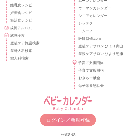
ムーンカレンダー
離乳食レシピ
ウーマンカレンダー
妊娠食レシピ
シニアカレンダー
妊活食レシピ
シッテク
成長アルバム
ヨムーノ
施設検索
医師監修.com
産後ケア施設検索
産後ケアサロン ひより青山
産婦人科検索
産後ケアサロン ひより芝浦
婦人科検索
子育て支援団体
子育て支援機構
おぎゃー献金
母子栄養懇話会
ログイン／新規登録
公式SNS