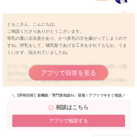
ともこさん、こんにちは。
ご相談くださりありがとうございます。
母乳の量に左右差があり、かつ多乳の方を嫌がってしまうので
すね。搾乳をして、哺乳瓶であげる工夫をされてもなお、うま
くいかず、悩まれていましたね。
どうしても、多乳傾向のあるおっぱいは、必要量を上回って飲
アプリで回答を見る
みがちなんですね。
そうなりますと、腸管の働きが追いつかず、いつもガスが溜ま
りやすくなってしまいます。
元々、腸管の未熟性もまだありますから、相まって苦しくなり
＼【即時回答】新機能「専門家相談AI」登場！アプリで今すぐ相談／
がちなんです。
相談はこちら
また、分泌が急増しているおっぱいは飲みにくいことがありま
アプリで相談する
す。
溢れ出してしまたって、苦しい、空気ばかり飲む、などありま