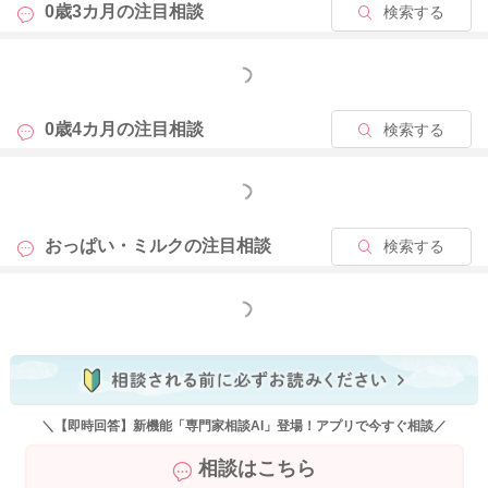
0歳3カ月の
注目相談
検索する
す。 おっぱいを飲みやすくするために、
あげる前に搾乳をします。乳首を柔らかくするだけではなく、
もっと見る
分泌が盛り上がってきて、まるでシャワーのように分泌が上昇
するタイミングまで、様子を見ながら搾ります。
0歳4カ月の
注目相談
検索する
シャワー状に分泌するのが落ち着いてから、また乳首が柔らか
くなり、吸い付きやすくしてからあげる様に工夫しましょう！
もっと見る
おっぱい・ミルクの
注目相談
検索する
2025/8/19 12:06
もっと見る
＼【即時回答】新機能「専門家相談AI」登場！アプリで今すぐ相談／
相談はこちら