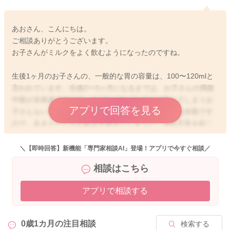
あおさん、こんにちは。
ご相談ありがとうございます。
お子さんがミルクをよく飲むようになったのですね。
生後1ヶ月のお子さんの、一般的な胃の容量は、100〜120mlと
言われています。生後2〜3ヶ月になるまでは、お子さんの満腹
中枢が未発達ですので、あげればあげた分だけ飲んでしまうお
アプリで回答を見る
子さんもいらっしゃいます。ですが、まだ消化機能は未熟です
ので、あまりたくさん飲ませ過ぎてしまうと、消化不良を起こ
してしまう可能性もあります。ですので、あまりたくさん欲し
がるような場合には、あやしていただいたり、他のことで気を
＼【即時回答】新機能「専門家相談AI」登場！アプリで今すぐ相談／
紛らわすなどで対応していただくといいかと思いますよ。お子
相談はこちら
さんによっては、よく飲めるお子さんもいらっしゃるのです
が、140ml飲ませていただいても、3時間もたなかったり、頻回
アプリで相談する
に欲しがってしまうお子さんの場合は、乳首や哺乳瓶を変えて
みるのもいいかもしれません。目安の月齢の記載はあります
が、よく飲めるお子さんの場合には、早く飲み終えてしまうこ
0歳1カ月の
注目相談
検索する
とも多く、より硬い乳首にしていただいたり、もう少し月齢の