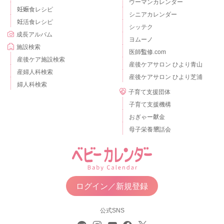
ウーマンカレンダー
妊娠食レシピ
シニアカレンダー
妊活食レシピ
シッテク
成長アルバム
ヨムーノ
施設検索
医師監修.com
産後ケア施設検索
産後ケアサロン ひより青山
産婦人科検索
産後ケアサロン ひより芝浦
婦人科検索
子育て支援団体
子育て支援機構
おぎゃー献金
母子栄養懇話会
ログイン／新規登録
公式SNS