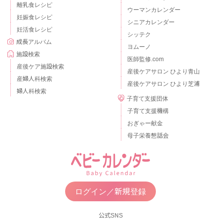
離乳食レシピ
ウーマンカレンダー
妊娠食レシピ
シニアカレンダー
妊活食レシピ
シッテク
成長アルバム
ヨムーノ
施設検索
医師監修.com
産後ケア施設検索
産後ケアサロン ひより青山
産婦人科検索
産後ケアサロン ひより芝浦
婦人科検索
子育て支援団体
子育て支援機構
おぎゃー献金
母子栄養懇話会
ログイン／新規登録
公式SNS