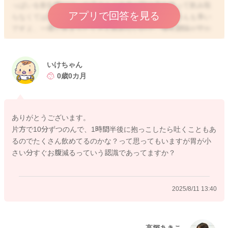
っぱいを飲む際には、お子さんご自身が顎の力を使って飲み取
アプリで回答を見る
らなくてはならないため、すぐに疲れてしまうお子さんも多い
ですよ。一度にあまりたくさん飲めないので、授乳間隔が空か
ず、頻回授乳になります。成長とともに、おっぱいの飲み方が
上手になり、顎の力もついてきて、長く飲めるようになってき
ますよ。一度にたくさん飲めるようになってくると、授乳間隔
いけちゃん
も伸びてきます。ですので、今の時期は、ある程度頻回授乳で
0歳0カ月
あっても仕方がない時期と思います。この時期のお子さんの哺
乳量や体重の増え方には個人差が大きいですが、目安として
は、1日6回以上おしっこがあり、1日18〜30gの体重増加があ
ありがとうございます。
り、母子手帳の成長曲線のカーブに沿って、お子さんなりの体
片方で10分ずつのんで、1時間半後に抱っこしたら吐くこともあ
重増加がみられていれば、哺乳量の不足はないと言われていま
るのでたくさん飲めてるのかな？って思ってもいますが胃が小
すよ。ですので、これらを満たしていれば、哺乳量が不足して
さい分すぐお腹減るっていう認識であってますか？
いるということはありませんのでご安心くださいね。また、お
しっこの回数や体重増加などが問題なくても、あまり頻回授乳
になってしまい、ママさんのお疲れが溜まってしまう場合に
2025/8/11 13:40
は、適宜ミルクを補足していただいて構いませんよ。
高塚あきこ