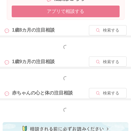
ますので、叫ぶようなことがあった時には、抱っこしたり、優
アプリで相談する
しく声掛けしてあげてくださいね。少しずつ言葉で意思を表現
できるようになってきたり、周りに興味があることができてく
れば、次第に気にならなくなることが多いので、今は公共の場
1歳8カ月の
注目相談
検索する
では少し小さい声でお話しなさることを教えてあげつつ、見守
りで問題ないと思いますよ。
もっと見る
1歳9カ月の
注目相談
検索する
2025/8/11 3:22
もっと見る
赤ちゃんの心と体の
注目相談
検索する
もっと見る