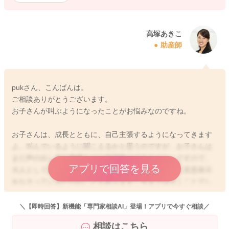
高塚あきこ
助産師
pukさん、こんばんは。
ご相談ありがとうございます。
お子さんが叫ぶようになったことがお悩みなのですね。
お子さんは、成長とともに、自己主張するようになってきます
よ。叫んでいるように聞こえるかと思うのですが、お子さんは
まだ声の出し方や声量などの微調整はできません。ですので、
アプリで回答を見る
大人としては声が大きいと感じても、お子さんは単に意思表示
をなさっているだけのこともあります。今までは泣くことでし
か訴えることができなかったのに対し、声を出すことで、ママ
さんに意思を伝えたり、表現するようになってきたのは、成長
＼【即時回答】新機能「専門家相談AI」登場！アプリで今すぐ相談／
の証拠ですよ。健診で特に何も指摘がなかったということです
相談はこちら
し、お話を伺う限りですと、特にご心配なことではないと思い