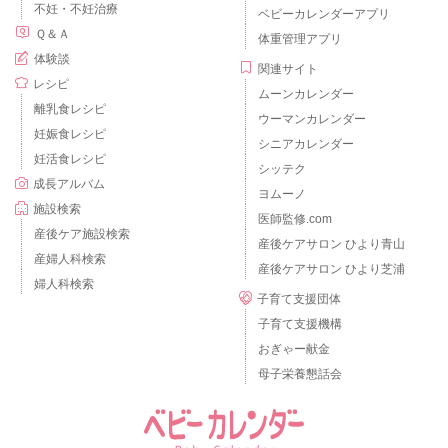
不妊・不妊治療
ベビーカレンダーアプリ
Ｑ＆Ａ
体重管理アプリ
体験談
関連サイト
レシピ
ムーンカレンダー
離乳食レシピ
ウーマンカレンダー
妊娠食レシピ
シニアカレンダー
妊活食レシピ
シッテク
成長アルバム
ヨムーノ
施設検索
医師監修.com
産後ケア施設検索
産後ケアサロン ひより青山
産婦人科検索
産後ケアサロン ひより芝浦
婦人科検索
子育て支援団体
子育て支援機構
おぎゃー献金
母子栄養懇話会