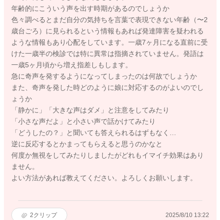
年齢的にこういう声を出す時期があるのでしょうか
色々調べるとまだ自分の気持ちを言葉で表現できない年齢（〜2
歳台ごろ）に見られるという情報もあれば発達障害を疑われる
ような情報もあり心配をしています。一歳7ヶ月になる直前に受
けた一歳半の検診では特に異常は指摘されていません。発語は
一歳5ヶ月頃から増え指差しもします。
急に奇声を発するようになってしまったのは何故でしょうか
また、奇声を発した時どのように娘に対応するのがよいのでし
ょうか
「静かに」「大きな声はダメ」と注意をしてみたり
「小さな声だよ」と小さい声で話かけてみたり
「どうしたの？」と聞いても答えられるはずもなく…
逆に反応するとかまってもらえると思うのかなと
何度か無視をしてみたりしましたがどれもイマイチ効果はあり
ません。
よい方法があれば教えてください。よろしくお願いします。
2
クリップ
2025/8/10 13:22