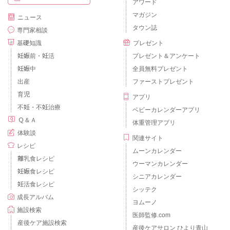
アワード
マガジン
ニュース
タウン誌
専門家相談
基礎知識
プレゼント
妊娠前・妊活
プレゼント＆アンケート
妊娠中
全員無料プレゼント
出産
ファーストプレゼント
育児
アプリ
不妊・不妊治療
ベビーカレンダーアプリ
Ｑ＆Ａ
体重管理アプリ
体験談
関連サイト
レシピ
ムーンカレンダー
離乳食レシピ
ウーマンカレンダー
妊娠食レシピ
シニアカレンダー
妊活食レシピ
シッテク
成長アルバム
ヨムーノ
施設検索
医師監修.com
産後ケア施設検索
産後ケアサロン ひより青山