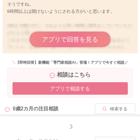
そうですね。
6時間以上は開けないようにされる方がいと思います。
1時まで開けずに、それよりも早い時間に授乳をしていていただ
けたらと思います。
アプリで回答を見る
これまでに比べて張りの程度が落ち着いていることがあるよう
でしたら、分泌が少し減ってしまっているのかもしれません。
また授乳間隔を気をつけながら進めていかれることで、分泌は
＼【即時回答】新機能「専門家相談AI」登場！アプリで今すぐ相談／
変わってくると思いますよ。
相談はこちら
どうぞよろしくお願いします。
アプリで相談する
0歳2カ月の
注目相談
検索する
2025/8/11 14:12
もっと見る