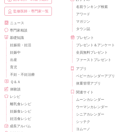
名前ランキング検索
監修医師・専門家一覧
アワード
マガジン
ニュース
タウン誌
専門家相談
基礎知識
プレゼント
妊娠前・妊活
プレゼント＆アンケート
妊娠中
全員無料プレゼント
出産
ファーストプレゼント
育児
アプリ
不妊・不妊治療
ベビーカレンダーアプリ
Ｑ＆Ａ
体重管理アプリ
体験談
関連サイト
レシピ
ムーンカレンダー
離乳食レシピ
ウーマンカレンダー
妊娠食レシピ
シニアカレンダー
妊活食レシピ
シッテク
成長アルバム
ヨムーノ