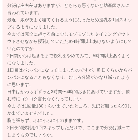
分泌は左右差はありますが、どちらも悪くないと助産師さんに
言われています。
最近、娘が夜よく寝てくれるようになったため授乳を1回スキッ
プするようになりました。
今までは完全に起きる前に少しモゾモゾしたタイミングでウト
ウトさせながら授乳していたため4時間以上あけないようにして
いたのですが
2日前からは起きるまで授乳をやめてみて、5時間以上あくよう
になりました。
1日目はパンパンになってしまったのですが、昨日くらいからパ
ンパンになることもなくなり、むしろ分泌がかなり減ったよう
に思います。
日中はかわらずずっと3時間〜4時間おきにあげていますが、飲
む時にゴクゴク言わなくなってしまい
今までは1回量130くらい出ていたところ、先ほど測ったら90し
か出ていませんでした。
胸も張らず、ふにゃふにゃのままです。
2日夜間授乳を1回スキップしただけで、ここまで分泌は減って
しまうものでしょうか。