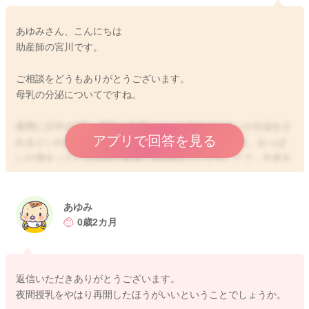
あゆみさん、こんにちは
助産師の宮川です。
ご相談をどうもありがとうございます。
母乳の分泌についてですね。
夜間に日中の2倍、母乳を生産しようとするホルモンが分泌をさ
アプリで回答を見る
れるといわれます。このタイミングで授乳がなくなる、おっぱ
いが溜まっている状態が夜間に6時間以上になることで、生産を
そこまでしなくてもいいのだと反応をするようになることもあ
ります。
あゆみ
なので時間の間隔に気をつけていただきつつ、授乳を夜間にも
0歳2カ月
していただけるといいと思いますよ。
そうすることで、分泌はまた増えてくれるように思います。
返信いただきありがとうございます。
よかったら参考になさってみてください。
夜間授乳をやはり再開したほうがいいということでしょうか。
どうぞよろしくお願いします。