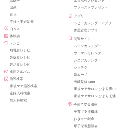
妊娠中
全員無料プレゼント
出産
ファーストプレゼント
育児
アプリ
不妊・不妊治療
ベビーカレンダーアプリ
Ｑ＆Ａ
体重管理アプリ
体験談
関連サイト
レシピ
ムーンカレンダー
離乳食レシピ
ウーマンカレンダー
妊娠食レシピ
シニアカレンダー
妊活食レシピ
シッテク
成長アルバム
ヨムーノ
施設検索
医師監修.com
産後ケア施設検索
産後ケアサロン ひより青山
産婦人科検索
産後ケアサロン ひより芝浦
婦人科検索
子育て支援団体
子育て支援機構
おぎゃー献金
母子栄養懇話会