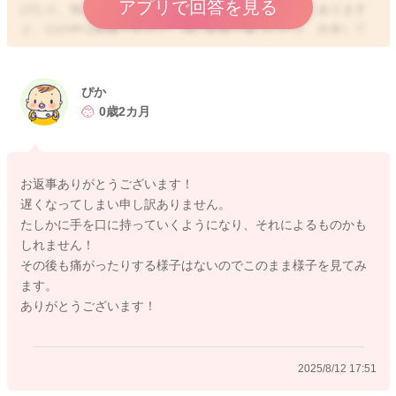
アプリで回答を見る
けたり、知らない間に出血していたりすることもよくあります
よ。口の中は粘膜ですので、強い刺激で傷ついたり、出血して
しまうことがあります。ですが、お口の中のお傷の場合には、
唾液の作用によって早く回復することができます。唾液には抗
菌作用、保湿・保護作用、修復作用があると言われていますの
ぴか
で、特にお子さんが痛がったり、ダラダラと出血したりするの
0歳2カ月
でなければ、ご心配いらないかと思いますよ。もし、どんどん
赤い点が広がってきたり、なかなか治らないという場合には、
引っ掻いたお傷ではない可能性もあるかもしれませんので、小
お返事ありがとうございます！
児科か歯科でご相談いただくと安心かと思いますよ。
遅くなってしまい申し訳ありません。
たしかに手を口に持っていくようになり、それによるものかも
しれません！
その後も痛がったりする様子はないのでこのまま様子を見てみ
2025/8/9 9:08
ます。
ありがとうございます！
2025/8/12 17:51