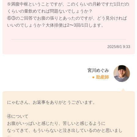
⑤満腹中枢ということですが、このくらいの月齢ですだ1日だの
③について
くらいの量飲めてれば問題ないでしょうか？
もしお腹の張りもあるようでしたら、綿棒浣腸をされて、お腹
⑥③のご回答でお腹の張りとあったのですが、どう見分ければ
がもっと楽になるようにしてあげるといいと思います。
いいのでしょうか？大体排便は2〜3回/1日します。
綿棒浣腸でガス抜きもできます。
刺激をされてみて、何か反応が見られるようになるのか、見て
いただくのもいいと思います。
2025/8/1 9:33
満腹中枢が形成されるようになってきての場合でしたら、お子
さんのペースとして、その分授乳回数を数回でも増やしてあげ
てみることで、哺乳量も賄えるようになると思います。
宮川めぐみ
助産師
よかったら参考になさってみてください。
どうぞよろしくお願いします。
にゃむさん、お返事をありがとうございます。
④について
2025/7/31 22:04
お腹がいっぱいと感じたり、苦しいと感じるように
なってきて、もういらないと泣き出しているのかと思いまし