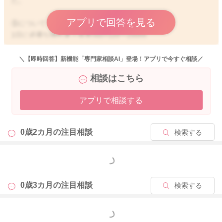
た。
アプリで回答を見る
⑤について
1日に必要な哺乳量＝体重(kg)×120〜150ml
になります。
＼【即時回答】新機能「専門家相談AI」登場！アプリで今すぐ相談／
⑥について
相談はこちら
もしカエルのお腹のように高さもあって張りがあるように感じ
アプリで相談する
られる時には、綿棒浣腸をしてあげてみてください。
飲んでいる時以外に、泣いている時にも空気を飲み込んでしま
うことがあります。
0歳2カ月の
注目相談
検索する
ガス抜きになることで、お腹の張りが解消されて、哺乳量が変
化をすることもあるかもしれません。
もっと見る
どうぞよろしくお願いします。
0歳3カ月の
注目相談
検索する
もっと見る