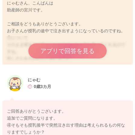
にゃむさん、こんばんは
助産師の宮川です。
ご相談をどうもありがとうございます。
お子さんが授乳の途中で泣き出すようになっているのですね。
①について
そのまま寝るまで抱っこをされていると落ち着いてくれるので
アプリで回答を見る
すね。
苦しさもあるのかなと思いました。
お腹にガスやウンチが溜まっていることもないでしょうか？
また早いお子さんだと生後２ヶ月半ごろから、満腹中枢が形成
をされるようになり、一回の飲める量が変わってくることもあ
にゃむ
ります。
0歳3カ月
②について
泣いていることでもお腹に空気が溜まってくることもありま
ご回答ありがとうございます。
す。
追加でご質問になります。
ゲップも思うように出せていないこともありましたら、より空
④そもそも授乳後半で突然泣き出す理由は考えられるもの何な
気が溜まっていることもあるかもしれません。
りますでしょうか？