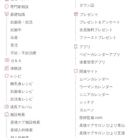
タウン誌
専門家相談
基礎知識
プレゼント
妊娠前・妊活
プレゼント＆アンケート
妊娠中
全員無料プレゼント
出産
ファーストプレゼント
育児
アプリ
不妊・不妊治療
ベビーカレンダーアプリ
Ｑ＆Ａ
体重管理アプリ
体験談
関連サイト
レシピ
ムーンカレンダー
離乳食レシピ
ウーマンカレンダー
妊娠食レシピ
シニアカレンダー
妊活食レシピ
シッテク
成長アルバム
ヨムーノ
施設検索
医師監修.com
産後ケア施設検索
産後ケアサロン ひより青山
産婦人科検索
産後ケアサロン ひより芝浦
婦人科検索